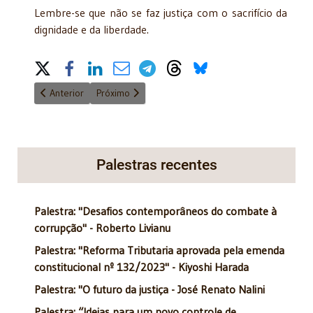
Lembre-se que não se faz justiça com o sacrifício da
dignidade e da liberdade.
Share on Social Media
Artigo anterior: "Bengala para todos" - 17/7/2015
Próximo artigo: "Tratamento inconstitucional" - 18
Anterior
Próximo
Palestras recentes
Palestra: "Desafios contemporâneos do combate à
corrupção" - Roberto Livianu
Palestra: "Reforma Tributaria aprovada pela emenda
constitucional nº 132/2023" - Kiyoshi Harada
Palestra: "O futuro da justiça - José Renato Nalini
Palestra: “Ideias para um novo controle de