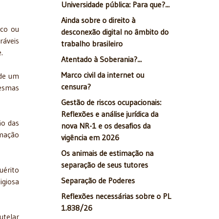
Universidade pública: Para que?...
Ainda sobre o direito à
ico ou
desconexão digital no âmbito do
ráveis
trabalho brasileiro
.
Atentado à Soberania?...
Marco civil da internet ou
 de um
censura?
mesmas
Gestão de riscos ocupacionais:
Reflexões e análise jurídica da
ão das
nova NR-1 e os desafios da
rmação
vigência em 2026
Os animais de estimação na
separação de seus tutores
uérito
Separação de Poderes
igiosa
Reflexões necessárias sobre o PL
1.838/26
utelar