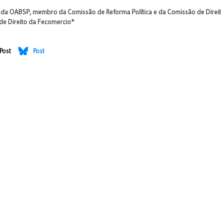
co da OABSP, membro da Comissão de Reforma Política e da Comissão de Direi
de Direito da Fecomercio*
Post
Post
? Reflexões acerca da eficiência e garantias processuais