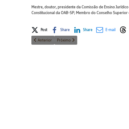
Mestre, doutor, presidente da Comissão de Ensino Jurídi
Constitucional da OAB-SP; Membro do Conselho Superior 
Share on Social Media
Post
Share
Share
E-mail
Artigo anterior: DONALD TRUMP
Próximo artigo: A Justiça deve ser célere
Anterior
Próximo