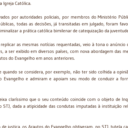
 Igreja Católica.
vados por autoridades policiais, por membros do Ministério Públ
públicas, todas as decisões, já transitadas em julgado, foram favo
iminalizar a prática católica bimilenar de catequização da juventude
replicar as mesmas notícias requentadas, veio à tona o anúncio
ios, a ser exibido em diversos países, com nova abordagem das 
utos do Evangelho em anos anteriores.
e quando se considera, por exemplo, não ter sido colhida a opini
 do Evangelho e admiram e apoiam seu modo de conduzir a fo
 deixa claríssimo que o seu conteúdo coincide com o objeto de Inq
o STJ, dada a atipicidade das condutas imputadas à instituição rel
e justiça, os Arautos do Evangelho obtiveram, no STJ, tutela ca