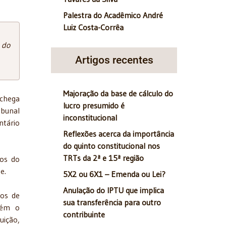
Palestra do Acadêmico André
Luiz Costa-Corrêa
 do
Artigos recentes
Majoração da base de cálculo do
 chega
lucro presumido é
ibunal
inconstitucional
ntário
Reflexões acerca da importância
do quinto constitucional nos
TRTs da 2ª e 15ª região
tos do
e.
5X2 ou 6X1 – Emenda ou Lei?
Anulação do IPTU que implica
-os de
sua transferência para outro
mbém o
contribuinte
uição,