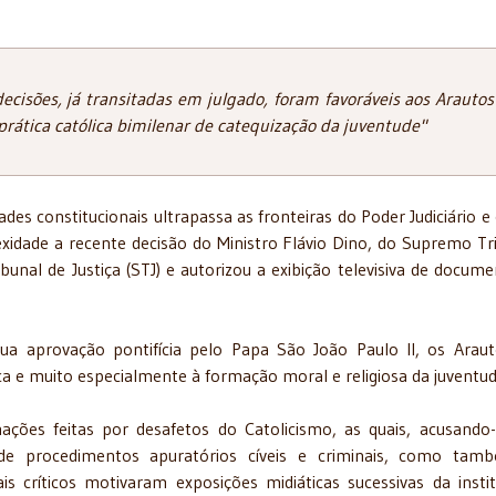
decisões, já transitadas em julgado, foram favoráveis aos Arautos
 prática católica bimilenar de catequização da juventude"
s constitucionais ultrapassa as fronteiras do Poder Judiciário e
lexidade a recente decisão do Ministro Flávio Dino, do Supremo Tr
bunal de Justiça (STJ) e autorizou a exibição televisiva de docume
sua aprovação pontifícia pelo Papa São João Paulo II, os Arau
ca e muito especialmente à formação moral e religiosa da juventud
ções feitas por desafetos do Catolicismo, as quais, acusando
 de procedimentos apuratórios cíveis e criminais, como ta
is críticos motivaram exposições midiáticas sucessivas da instit