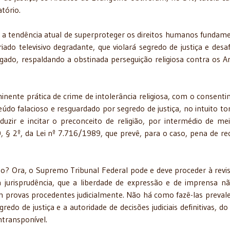
tório.
do a tendência atual de superproteger os direitos humanos fundame
iado televisivo degradante, que violará segredo de justiça e desaf
ulgado, respaldando a obstinada perseguição religiosa contra os A
iminente prática de crime de intolerância religiosa, com o consent
údo falacioso e resguardado por segredo de justiça, no intuito to
 induzir e incitar o preconceito de religião, por intermédio de me
, § 2º, da Lei nº 7.716/1989, que prevê, para o caso, pena de re
o? Ora, o Supremo Tribunal Federal pode e deve proceder à revi
 jurisprudência, que a liberdade de expressão e de imprensa n
m provas procedentes judicialmente. Não há como fazê-las prevale
redo de justiça e a autoridade de decisões judiciais definitivas, do
ntransponível.