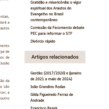
Gratidão e misericórdia: o vigor
espiritual dos Arautos do
Evangelho no Brasil
ntais,
contemporâneo
iará a
Comissão da Fecomercio debate
rautos
PEC para reformar o STF
Divórcio rápido
imento
rpe de
Artigos relacionados
ios de
clusão
Gestão: (2017/2020) e (janeiro
de 2021 a maio de 2024)
são da
ão são
João Grandino Rodas
cer, a
Gilda Figueiredo Ferraz de
 outro
Andrade
Francisco Rezek