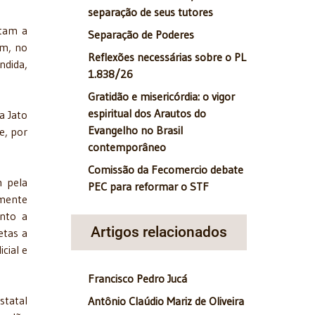
separação de seus tutores
itam a
Separação de Poderes
em, no
Reflexões necessárias sobre o PL
ndida,
1.838/26
Gratidão e misericórdia: o vigor
espiritual dos Arautos do
a Jato
Evangelho no Brasil
e, por
contemporâneo
Comissão da Fecomercio debate
m pela
PEC para reformar o STF
amente
anto a
Artigos relacionados
etas a
cial e
Francisco Pedro Jucá
statal
Antônio Claúdio Mariz de Oliveira