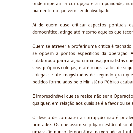
onde imperam a corrupção e a impunidade, numa
piamente no que vem sendo divulgado.
Ai de quem ouse criticar aspectos pontuais da
democrático, atinge até mesmo aqueles que tecem
Quem se atrever a proferir uma crítica é tachado
se opõem a pontos específicos da operação. 
colaborado para a ação criminosa; jornalistas q
seus próprios colegas; e até magistrados de seg
colegas; e até magistrados de segundo grau qu
pedidos formulados pelo Ministério Público acaba
É imprescindível que se realce não ser a Operaçã
qualquer, em relação aos quais se é a favor ou se 
O desejo de combater a corrupção não é privilé
honradez. Os que assim se julgam estão absol
uma visão pouco democrática, na verdade autoritári