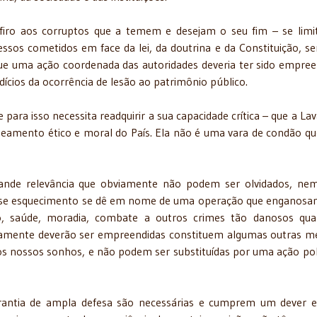
firo aos corruptos que a temem e desejam o seu fim – se lim
ssos cometidos em face da lei, da doutrina e da Constituição, s
l que uma ação coordenada das autoridades deveria ter sido empree
dícios da ocorrência de lesão ao patrimônio público.
para isso necessita readquirir a sua capacidade crítica – que a Lav
neamento ético e moral do País. Ela não é uma vara de condão qu
rande relevância que obviamente não podem ser olvidados, ne
esse esquecimento se dê em nome de uma operação que enganos
ão, saúde, moradia, combate a outros crimes tão danosos qu
iamente deverão ser empreendidas constituem algumas outras m
s nossos sonhos, e não podem ser substituídas por uma ação poli
rantia de ampla defesa são necessárias e cumprem um dever e