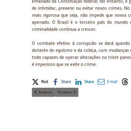
emanado da Constituição federal. No entanto, é p
de intimidar, prevenir ou evitar novos crimes. 
mais rigorosa que seja, não impede que novos c
apenado. O Brasil é o terceiro país do mundo
criminalidade continua a crescer.
O combate efetivo à corrupção se dará quand
distante do egoísmo e da cobiça, com mudanças 
todo capazes de operar alterações no triste panor
é imperioso que se evite o crime.
Share on Social Media
Post
Share
Share
E-mail
Artigo anterior: O STF e Deus - 29/07/2016
Próximo artigo: O desafio transversal d
Anterior
Próximo