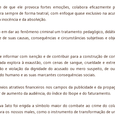
nte de que ele provoca fortes emoções, colabora eficazmente 
ora sempre de forma teatral, com enfoque quase exclusivo na acu
a inocência e da absolvição.
 em dar ao fenômeno criminal um tratamento pedagógico, didáti
e de suas causas, consequências e circunstâncias subjetivas e obje
de informar com isenção e de contribuir para a construção de co
visada explora à exaustão, com cenas de sangue, crueldade e ext
ção e violação da dignidade do acusado ou mero suspeito, de ou
do humano e as suas marcantes consequências sociais.
ios atrativos financeiros nos campos da publicidade e da propa
r de aumento da audiência, do índice do Ibope e do faturamento.
a Jato foi erigida a símbolo maior do combate ao crime do col
ara os nossos males, como o instrumento de transformação de u