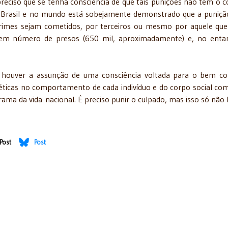
reciso que se tenha consciência de que tais punições não têm o 
No Brasil e no mundo está sobejamente demonstrado que a puniçã
rimes sejam cometidos, por terceiros ou mesmo por aquele que 
 em número de presos (650 mil, aproximadamente) e, no enta
o houver a assunção de uma consciência voltada para o bem 
éticas no comportamento de cada indivíduo e do corpo social c
ama da vida nacional. É preciso punir o culpado, mas isso só não 
Post
Post
a mobilidade urbana - 21/7/2016