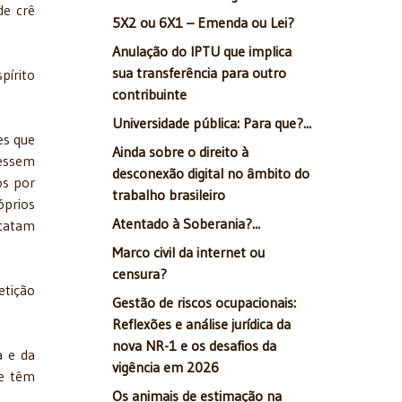
de crê
5X2 ou 6X1 – Emenda ou Lei?
Anulação do IPTU que implica
sua transferência para outro
pírito
contribuinte
Universidade pública: Para que?...
es que
Ainda sobre o direito à
vessem
desconexão digital no âmbito do
os por
trabalho brasileiro
óprios
Atentado à Soberania?...
acatam
Marco civil da internet ou
censura?
etição
Gestão de riscos ocupacionais:
Reflexões e análise jurídica da
nova NR-1 e os desafios da
a e da
vigência em 2026
 e têm
Os animais de estimação na