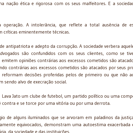
 nação ética e rigorosa com os seus malfeitores. E a socieda
 operação. A intolerância, que reflete a total ausência de es
 críticas eminentemente técnicas.
 de antipatriota e adepto da corrupção. A sociedade verbera aquel
Advogados são confundidos com os seus clientes, como se ti
ue emitem opiniões contrárias aos excessos cometidos são atacad
undo contrárias aos excessos cometidos são atacados por seus pr
e reformam decisões proferidas pelos de primeiro ou que não 
m sendo alvo de execração social.
o Lava Jato um clube de futebol, um partido político ou uma comp
é contra e se torce por uma vitória ou por uma derrota.
gio de alguns iluminados que se arvoram em paladinos da justiç
utamente equivocados, demonstram uma autoestima exacerbada
a, da sociedade e das instituições.