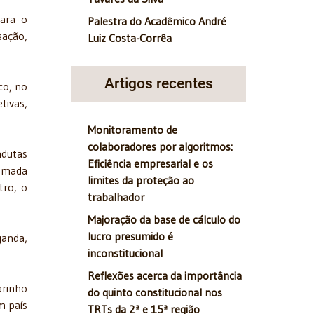
para o
Palestra do Acadêmico André
sação,
Luiz Costa-Corrêa
Artigos recentes
co, no
tivas,
Monitoramento de
colaboradores por algoritmos:
ndutas
Eficiência empresarial e os
remada
limites da proteção ao
tro, o
trabalhador
Majoração da base de cálculo do
lucro presumido é
ganda,
inconstitucional
Reflexões acerca da importância
arinho
do quinto constitucional nos
m país
TRTs da 2ª e 15ª região