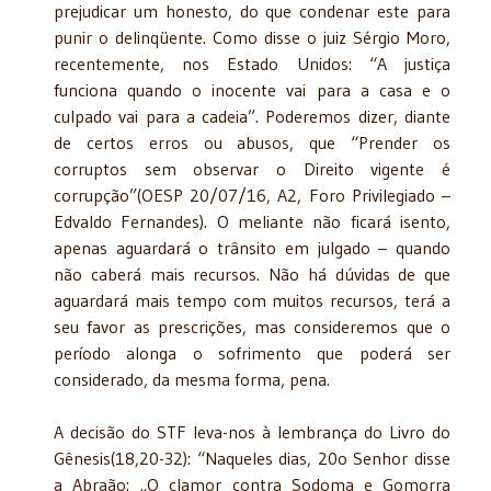
prejudicar um honesto, do que condenar este para
punir o delinqüente. Como disse o juiz Sérgio Moro,
recentemente, nos Estado Unidos: “A justiça
funciona quando o inocente vai para a casa e o
culpado vai para a cadeia”. Poderemos dizer, diante
de certos erros ou abusos, que “Prender os
corruptos sem observar o Direito vigente é
corrupção”(OESP 20/07/16, A2, Foro Privilegiado –
Edvaldo Fernandes). O meliante não ficará isento,
apenas aguardará o trânsito em julgado – quando
não caberá mais recursos. Não há dúvidas de que
aguardará mais tempo com muitos recursos, terá a
seu favor as prescrições, mas consideremos que o
período alonga o sofrimento que poderá ser
considerado, da mesma forma, pena.
A decisão do STF leva-nos à lembrança do Livro do
Gênesis(18,20-32): “Naqueles dias, 20o Senhor disse
a Abraão: „O clamor contra Sodoma e Gomorra