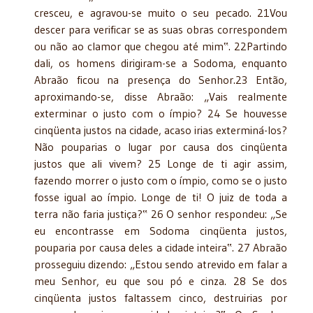
cresceu, e agravou-se muito o seu pecado. 21Vou
descer para verificar se as suas obras correspondem
ou não ao clamor que chegou até mim‟. 22Partindo
dali, os homens dirigiram-se a Sodoma, enquanto
Abraão ficou na presença do Senhor.23 Então,
aproximando-se, disse Abraão: „Vais realmente
exterminar o justo com o ímpio? 24 Se houvesse
cinqüenta justos na cidade, acaso irias exterminá-los?
Não pouparias o lugar por causa dos cinqüenta
justos que ali vivem? 25 Longe de ti agir assim,
fazendo morrer o justo com o ímpio, como se o justo
fosse igual ao ímpio. Longe de ti! O juiz de toda a
terra não faria justiça?‟ 26 O senhor respondeu: „Se
eu encontrasse em Sodoma cinqüenta justos,
pouparia por causa deles a cidade inteira‟. 27 Abraão
prosseguiu dizendo: „Estou sendo atrevido em falar a
meu Senhor, eu que sou pó e cinza. 28 Se dos
cinqüenta justos faltassem cinco, destruirias por