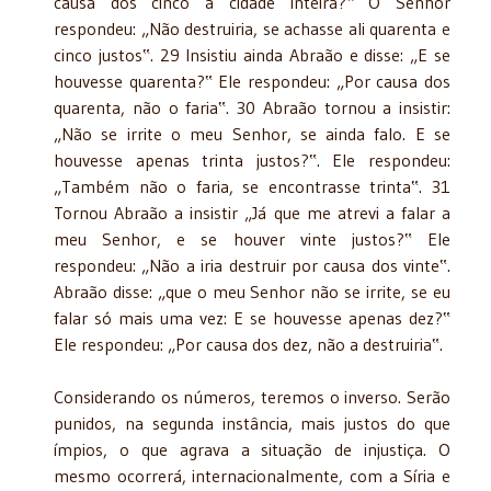
causa dos cinco a cidade inteira?‟ O Senhor
respondeu: „Não destruiria, se achasse ali quarenta e
cinco justos‟. 29 Insistiu ainda Abraão e disse: „E se
houvesse quarenta?‟ Ele respondeu: „Por causa dos
quarenta, não o faria‟. 30 Abraão tornou a insistir:
„Não se irrite o meu Senhor, se ainda falo. E se
houvesse apenas trinta justos?‟. Ele respondeu:
„Também não o faria, se encontrasse trinta‟. 31
Tornou Abraão a insistir „Já que me atrevi a falar a
meu Senhor, e se houver vinte justos?‟ Ele
respondeu: „Não a iria destruir por causa dos vinte‟.
Abraão disse: „que o meu Senhor não se irrite, se eu
falar só mais uma vez: E se houvesse apenas dez?‟
Ele respondeu: „Por causa dos dez, não a destruiria‟.
Considerando os números, teremos o inverso. Serão
punidos, na segunda instância, mais justos do que
ímpios, o que agrava a situação de injustiça. O
mesmo ocorrerá, internacionalmente, com a Síria e