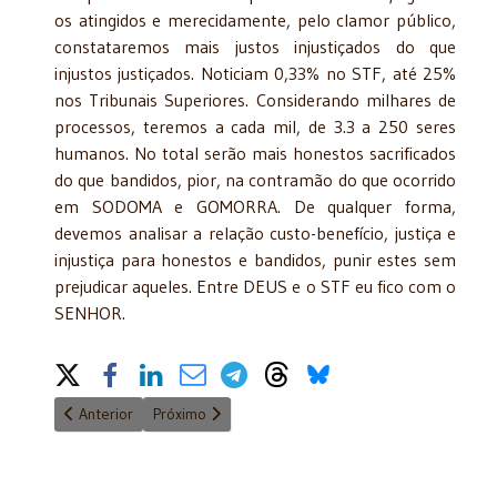
os atingidos e merecidamente, pelo clamor público,
constataremos mais justos injustiçados do que
injustos justiçados. Noticiam 0,33% no STF, até 25%
nos Tribunais Superiores. Considerando milhares de
processos, teremos a cada mil, de 3.3 a 250 seres
humanos. No total serão mais honestos sacrificados
do que bandidos, pior, na contramão do que ocorrido
em SODOMA e GOMORRA. De qualquer forma,
devemos analisar a relação custo-benefício, justiça e
injustiça para honestos e bandidos, punir estes sem
prejudicar aqueles. Entre DEUS e o STF eu fico com o
SENHOR.
Share on Social Media
Artigo anterior: O PT e as olimpíadas do Rio de Janeiro - 30/7/
Próximo artigo: A Sociedade da Lava-Jato - 27/7/
Anterior
Próximo