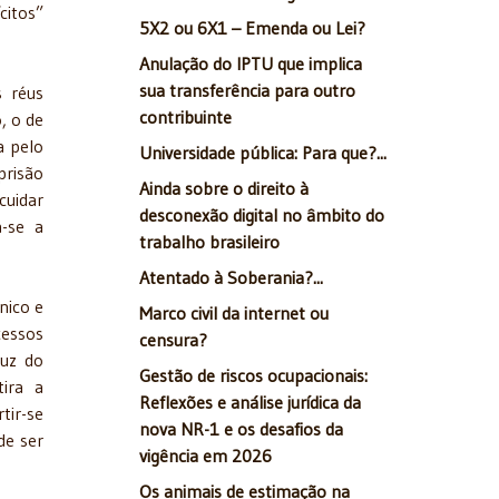
citos”
5X2 ou 6X1 – Emenda ou Lei?
Anulação do IPTU que implica
sua transferência para outro
s réus
contribuinte
, o de
a pelo
Universidade pública: Para que?...
prisão
Ainda sobre o direito à
cuidar
desconexão digital no âmbito do
a-se a
trabalho brasileiro
Atentado à Soberania?...
nico e
Marco civil da internet ou
cessos
censura?
luz do
Gestão de riscos ocupacionais:
tira a
Reflexões e análise jurídica da
tir-se
nova NR-1 e os desafios da
de ser
vigência em 2026
Os animais de estimação na