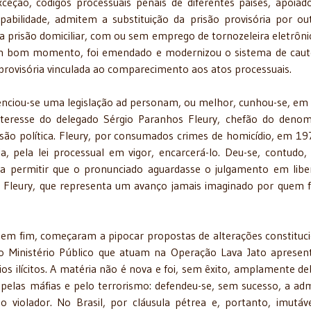
ceção, códigos processuais penais de diferentes países, apoia
abilidade, admitem a substituição da prisão provisória por ou
a prisão domiciliar, com ou sem emprego de tornozeleira eletrôni
 em bom momento, foi emendado e modernizou o sistema de caut
 provisória vinculada ao comparecimento aos atos processuais.
ovidenciou-se uma legislação ad personam, ou melhor, cunhou-se, em
teresse do delegado Sérgio Paranhos Fleury, chefão do deno
ão política. Fleury, por consumados crimes de homicídio, em 197
, pela lei processual em vigor, encarcerá-lo. Deu-se, contudo,
ra permitir que o pronunciado aguardasse o julgamento em libe
i Fleury, que representa um avanço jamais imaginado por quem 
em fim, começaram a pipocar propostas de alterações constituci
 do Ministério Público que atuam na Operação Lava Jato aprese
os ilícitos. A matéria não é nova e foi, sem êxito, amplamente de
pelas máfias e pelo terrorismo: defendeu-se, sem sucesso, a ad
do violador. No Brasil, por cláusula pétrea e, portanto, imutáv