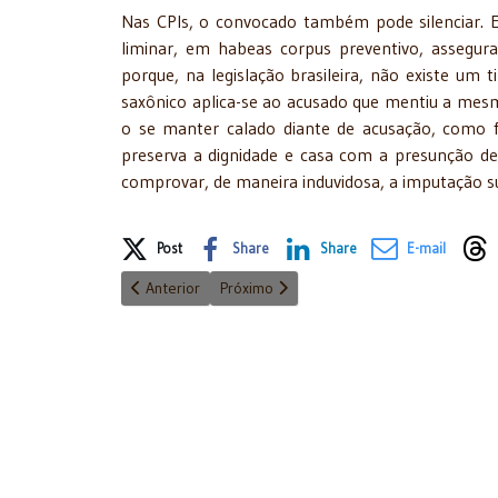
Nas CPIs, o convocado também pode silenciar. 
liminar, em habeas corpus preventivo, assegura
porque, na legislação brasileira, não existe um 
saxônico aplica-se ao acusado que mentiu a mes
o se manter calado diante de acusação, como fri
preserva a dignidade e casa com a presunção de
comprovar, de maneira induvidosa, a imputação s
Share on Social Media
Post
Share
Share
E-mail
Artigo anterior: "Uma interpretação conveniente" - 1
Próximo artigo: "Os pilares da cidadania
Anterior
Próximo