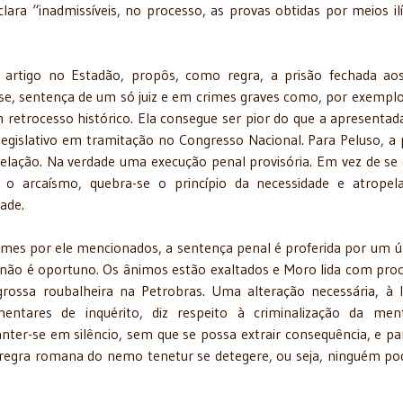
lara “inadmissíveis, no processo, as provas obtidas por meios ilí
 artigo no Estadão, propôs, como regra, a prisão fechada ao
se, sentença de um só juiz e em crimes graves como, por exemplo
retrocesso histórico. Ela consegue ser pior do que a apresentad
egislativo em tramitação no Congresso Nacional. Para Peluso, a 
elação. Na verdade uma execução penal provisória. Em vez de se 
 o arcaísmo, quebra-se o princípio da necessidade e atropel
ade.
imes por ele mencionados, a sentença penal é proferida por um ú
ial não é oportuno. Os ânimos estão exaltados e Moro lida com pro
grossa roubalheira na Petrobras. Uma alteração necessária, à 
mentares de inquérito, diz respeito à criminalização da men
anter-se em silêncio, sem que se possa extrair consequência, e par
 a regra romana do nemo tenetur se detegere, ou seja, ninguém po