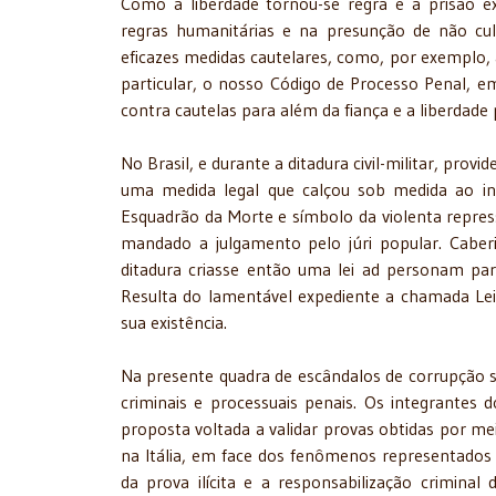
Como a liberdade tornou-se regra e a prisão ex
regras humanitárias e na presunção de não culp
eficazes medidas cautelares, como, por exemplo, 
particular, o nosso Código de Processo Penal,
contra cautelas para além da fiança e a liberdade
No Brasil, e durante a ditadura civil-militar, pr
uma medida legal que calçou sob medida ao in
Esquadrão da Morte e símbolo da violenta repress
mandado a julgamento pelo júri popular. Caberia
ditadura criasse então uma lei ad personam pa
Resulta do lamentável expediente a chamada Le
sua existência.
Na presente quadra de escândalos de corrupção s
criminais e processuais penais. Os integrantes
proposta voltada a validar provas obtidas por mei
na Itália, em face dos fenômenos representados 
da prova ilícita e a responsabilização criminal 