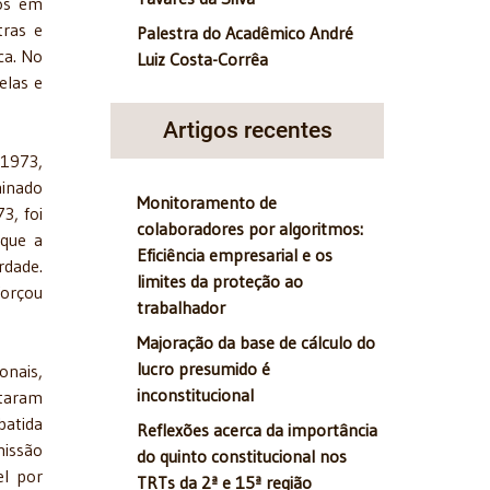
dos em
tras e
Palestra do Acadêmico André
ca. No
Luiz Costa-Corrêa
elas e
Artigos recentes
 1973,
minado
Monitoramento de
3, foi
colaboradores por algoritmos:
 que a
Eficiência empresarial e os
rdade.
limites da proteção ao
forçou
trabalhador
Majoração da base de cálculo do
lucro presumido é
onais,
inconstitucional
ntaram
batida
Reflexões acerca da importância
missão
do quinto constitucional nos
el por
TRTs da 2ª e 15ª região