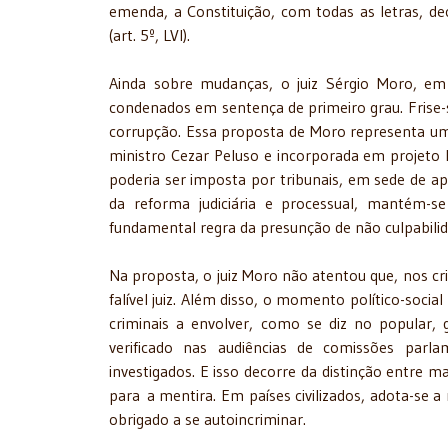
emenda, a Constituição, com todas as letras, dec
(art. 5º, LVI).
Ainda sobre mudanças, o juiz Sérgio Moro, em
condenados em sentença de primeiro grau. Frise-
corrupção. Essa proposta de Moro representa um 
ministro Cezar Peluso e incorporada em projeto l
poderia ser imposta por tribunais, em sede de ap
da reforma judiciária e processual, mantém-se
fundamental regra da presunção de não culpabilid
Na proposta, o juiz Moro não atentou que, nos cr
falível juiz. Além disso, o momento político-soc
criminais a envolver, como se diz no popular, 
verificado nas audiências de comissões parla
investigados. E isso decorre da distinção entre m
para
a mentira. Em países civilizados, adota-se
obrigado a se autoincriminar.