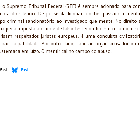
E o Supremo Tribunal Federal (STF) é sempre acionado para co
dora do silêncio. De posse da liminar, muitos passam a mentir
tipo criminal sancionatório ao investigado que mente. No direito 
ma pena imposta ao crime de falso testemunho. Em resumo, o sil
sam respeitados juristas europeus, é uma conquista civilizatór
 não culpabilidade. Por outro lado, cabe ao órgão acusador o ô
ustentada em juízo. O mentir cai no campo do abuso.
Post
Post
/5/2015
" - 21/4/2015