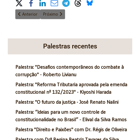
Share on Social Media
Artigo anterior: "Discurso de recepção a Samantha" / Ney Prad
Próximo artigo: "Pacto Federativo" - 3/4/2015
Anterior
Próximo
Palestras recentes
Palestra: "Desafios contemporâneos do combate à
corrupção" - Roberto Livianu
Palestra: "Reforma Tributaria aprovada pela emenda
constitucional nº 132/2023" - Kiyoshi Harada
Palestra: "O futuro da justiça - José Renato Nalini
Palestra: “Ideias para um novo controle de
constitucionalidade no Brasil” - Elival da Silva Ramos
Palestra "Direito e Paixões" com Dr. Régis de Oliveira
Palestra com Drª Regina Beatriz Tavares da Silva