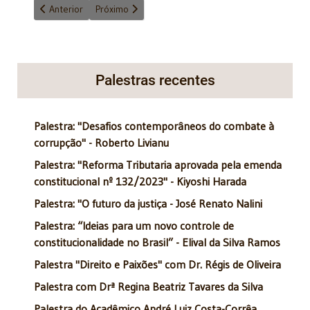
Artigo anterior: "11 de agosto" - 11/8/2015
Próximo artigo: "É preciso reagir" - 5/8/2015
Anterior
Próximo
Palestras recentes
Palestra: "Desafios contemporâneos do combate à
corrupção" - Roberto Livianu
Palestra: "Reforma Tributaria aprovada pela emenda
constitucional nº 132/2023" - Kiyoshi Harada
Palestra: "O futuro da justiça - José Renato Nalini
Palestra: “Ideias para um novo controle de
constitucionalidade no Brasil” - Elival da Silva Ramos
Palestra "Direito e Paixões" com Dr. Régis de Oliveira
Palestra com Drª Regina Beatriz Tavares da Silva
Palestra do Acadêmico André Luiz Costa-Corrêa