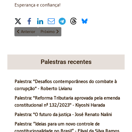
Esperança e confiança!
Share on Social Media
Artigo anterior: Reforma do Estado Federal - (parte 2 de 3) - 1
Próximo artigo: Reforma do Estado Federal - (part
Anterior
Próximo
Palestras recentes
Palestra: "Desafios contemporâneos do combate à
corrupção" - Roberto Livianu
Palestra: "Reforma Tributaria aprovada pela emenda
constitucional nº 132/2023" - Kiyoshi Harada
Palestra: "O futuro da justiça - José Renato Nalini
Palestra: “Ideias para um novo controle de
constitucionalidade no Brasil” - Elival da Silva Ramos