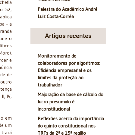
chefia
Palestra do Acadêmico André
go 52,
Luiz Costa-Corrêa
aplica
pa – a
branda
Artigos recentes
pune o
íticos
Moro).
Monitoramento de
rder e
colaboradores por algoritmos:
núncia
Eficiência empresarial e os
ade de
limites da proteção ao
 outro
trabalhador
ntença
Majoração da base de cálculo do
I, IV,
lucro presumido é
inconstitucional
ito em
Reflexões acerca da importância
 de um
do quinto constitucional nos
 trará
TRTs da 2ª e 15ª região