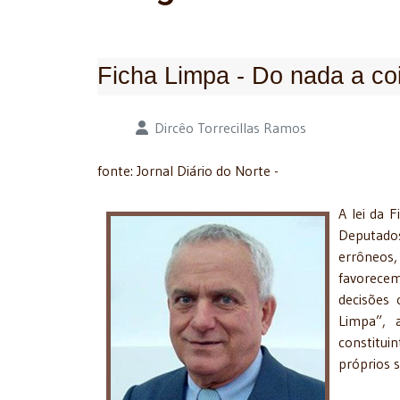
Ficha Limpa - Do nada a co
Detalhes
Dircêo Torrecillas Ramos
fonte: Jornal Diário do Norte -
A lei da 
Deputados
errôneos,
favorecem
decisões 
Limpa”, 
constitui
próprios 