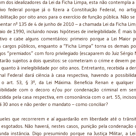
m dos idealizadores da Lei da Ficha Limpa, esta não contempla a 
ivo federal porque já o fizera a Constituição Federal, no arti
ilitação por oito anos para o exercício de função pública. Não se 
entar nº 135 de 4 de junho de 2010 – a chamada Lei da Ficha Lim
o de 1990, incluindo novas hipóteses de inelegibilidade. É mais 
tivo e cabe alguns comentários: primeiro porque a Lei Maior 
 cargos públicos, enquanto a “Ficha Limpa” torna os demais pol
gos “premiados” com foro privilegiado (escaparem do Juiz Sérgio 
rão sujeitos a dois quesitos: se cometeram o crime e devem pe
a quanto à inelegibilidade por oito anos. Entretanto, recebida a de
 Federal dará ciência à casa respectiva, havendo a possibilid
 art. 53, § 3º, da Lei Máxima. Beneficia Renan e qualquer
ibilidade com o decoro e/ou por condenação criminal em se
dida pela casa respectiva, em consonância com o art. 55, incisos I
há 30 anos e não perder o mandato – como conciliar?
ueles que recorrerem e aí aguardarão em liberdade até o trâns
m esgotados. Não haverá, nestes casos, punição pela condenação
da instância. Digo presumindo porque na Justiça Militar, a Lei