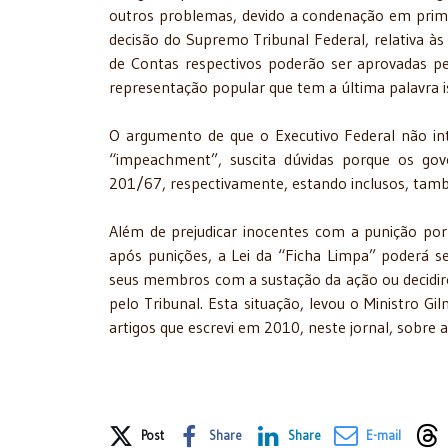
outros problemas, devido a condenação em primeir
decisão do Supremo Tribunal Federal, relativa às
de Contas respectivos poderão ser aprovadas pelo
representação popular que tem a última palavra 
O argumento de que o Executivo Federal não int
“impeachment”, suscita dúvidas porque os go
201/67, respectivamente, estando inclusos, tam
Além de prejudicar inocentes com a punição por
após punições, a Lei da “Ficha Limpa” poderá s
seus membros com a sustação da ação ou decidi
pelo Tribunal. Esta situação, levou o Ministro Gi
artigos que escrevi em 2010, neste jornal, sobre a
Share on Social Media
Post
Share
Share
E-mail