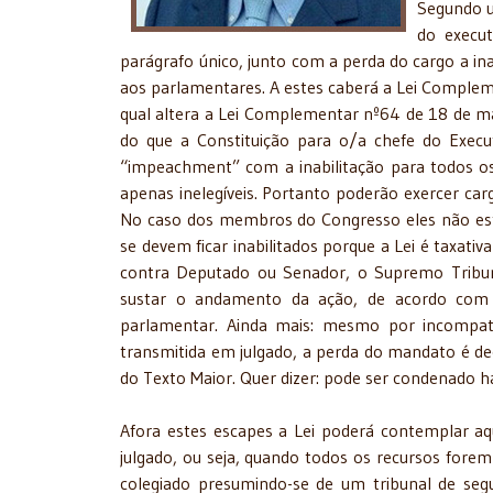
Segundo u
do execut
parágrafo único, junto com a perda do cargo a inab
aos parlamentares. A estes caberá a Lei Complem
qual altera a Lei Complementar nº64 de 18 de mai
do que a Constituição para o/a chefe do Execu
“impeachment” com a inabilitação para todos os
apenas inelegíveis. Portanto poderão exercer car
No caso dos membros do Congresso eles não esta
se devem ficar inabilitados porque a Lei é taxativ
contra Deputado ou Senador, o Supremo Tribunal
sustar o andamento da ação, de acordo com o
parlamentar. Ainda mais: mesmo por incompat
transmitida em julgado, a perda do mandato é deci
do Texto Maior. Quer dizer: pode ser condenado 
Afora estes escapes a Lei poderá contemplar aq
julgado, ou seja, quando todos os recursos fore
colegiado presumindo-se de um tribunal de segun