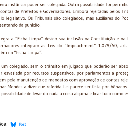
a instância poder ser colegiada. Outra possibilidade foi permiti
 contas de Prefeitos e Governadores. Embora rejeitadas pelos Tri
 legislativo. Os Tribunais são colegiados, mas auxiliares do Po
isentando da punição.
egra a “Ficha Limpa” devido sua inclusão na Constituição e na 
vernadores integram as Leis do “Impeachment” 1.079/50, art
bém na “Ficha Limpa”.
 um colegiado, sem o trânsito em julgado que poderão ser abso
er esvaziada por recursos suspensivos, por parlamentos a prot
rem pela manutenção de mandatos com aprovação de contas reje
lmar Mendes a dizer que referida Lei parece ser feita por bêbados
 possibilidade de levar do nada a coisa alguma e ficar tudo como e
Post
Post