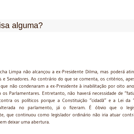
isa alguma?
Ficha Limpa não alcançou a ex-Presidente Dilma, mas poderá atin
 e Senadores. Ao contrário do que se comenta, os critérios, ape
 que não condenaram a ex-Presidente à inabilitação por oito an
 os Parlamentares. Entretanto, não haverá necessidade de “fati
contra os políticos porque a Constituição “cidadã” e a Lei da 
alterada no parlamento, já o fizeram. É óbvio que o legis
nte, que continuou como legislador ordinário não iria atuar contr
sem deixar uma abertura.