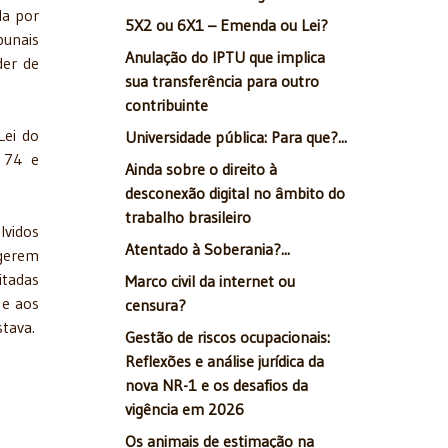
da por
5X2 ou 6X1 – Emenda ou Lei?
bunais
Anulação do IPTU que implica
der de
sua transferência para outro
contribuinte
Lei do
Universidade pública: Para que?...
. 74 e
Ainda sobre o direito à
desconexão digital no âmbito do
trabalho brasileiro
lvidos
Atentado à Soberania?...
egerem
itadas
Marco civil da internet ou
 e aos
censura?
stava.
Gestão de riscos ocupacionais:
Reflexões e análise jurídica da
nova NR-1 e os desafios da
vigência em 2026
Os animais de estimação na