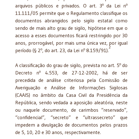
o
o
arquivos públicos e privados. O art. 3
da Lei n
11.111/05 permite que o Regulamento classifique os
documentos abrangidos pelo sigilo estatal como
sendo de mais alto grau de sigilo, hipótese em que o
acesso a esses documentos ficará restringido por 30
anos, prorrogável, por mais uma única vez, por igual
2
o
o
período (§ 2
, do art. 23, da Lei n
8.159/91).
o
A classificação do grau de sigilo, prevista no art. 5
do
o
Decreto n
4.553, de 27-12-2002, há de ser
precedida de análise criteriosa pela Comissão de
Averiguação e Análise de Informações Sigilosas
(CAAIS) no âmbito da Casa Civil da Presidência da
República, sendo vedada a aposição aleatória, neste
ou naquele documento, de carimbos “reservado”,
“confidencial”, “secreto” e “ultrassecreto” que
impedem a divulgação de documentos pelos prazos
de 5, 10, 20 e 30 anos, respectivamente.