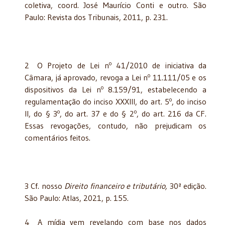
coletiva, coord. José Maurício Conti e outro. São
Paulo: Revista dos Tribunais, 2011, p. 231.
o
2 O Projeto de Lei n
41/2010 de iniciativa da
o
Câmara, já aprovado, revoga a Lei n
11.111/05 e os
o
dispositivos da Lei n
8.159/91, estabelecendo a
o
regulamentação do inciso XXXIII, do art. 5
, do inciso
o
o
II, do § 3
, do art. 37 e do § 2
, do art. 216 da CF.
Essas revogações, contudo, não prejudicam os
comentários feitos.
3 Cf. nosso
Direito financeiro e tributário,
30ª edição.
São Paulo: Atlas, 2021, p. 155.
4 A mídia vem revelando com base nos dados