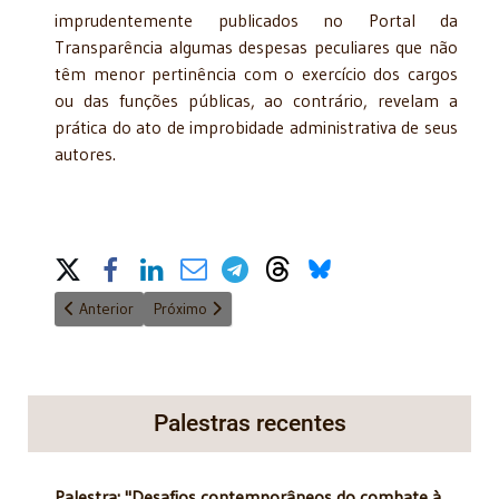
imprudentemente publicados no Portal da
Transparência algumas despesas peculiares que não
têm menor pertinência com o exercício dos cargos
ou das funções públicas, ao contrário, revelam a
prática do ato de improbidade administrativa de seus
autores.
Share on Social Media
Artigo anterior: Quando o capital não investe, o trabalho morre
Próximo artigo: Sábado de aleluia - amor à primeira
Anterior
Próximo
Palestras recentes
Palestra: "Desafios contemporâneos do combate à