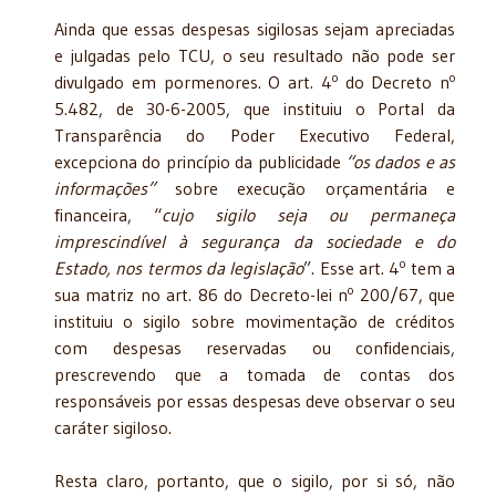
Ainda que essas despesas sigilosas sejam apreciadas
e julgadas pelo TCU, o seu resultado não pode ser
o
o
divulgado em pormenores. O art. 4
do Decreto n
5.482, de 30-6-2005, que instituiu o Portal da
Transparência do Poder Executivo Federal,
excepciona do princípio da publicidade
“os dados e as
informações”
sobre execução orçamentária e
financeira, “
cujo sigilo seja ou permaneça
imprescindível à segurança da sociedade e do
o
Estado, nos termos da legislação
”. Esse art. 4
tem a
o
sua matriz no art. 86 do Decreto-lei n
200/67, que
instituiu o sigilo sobre movimentação de créditos
com despesas reservadas ou confidenciais,
prescrevendo que a tomada de contas dos
responsáveis por essas despesas deve observar o seu
caráter sigiloso.
Resta claro, portanto, que o sigilo, por si só, não