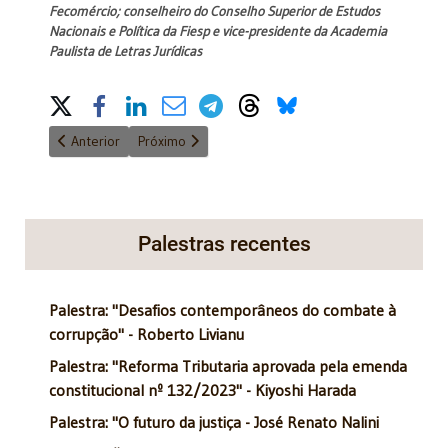
Fecomércio; conselheiro do Conselho Superior de Estudos
Nacionais e Política da Fiesp e vice-presidente da Academia
Paulista de Letras Jurídicas
Share on Social Media
Artigo anterior: O que a Coreia do Sul ensina
Próximo artigo: IPTU progressivo por disfunção soci
Anterior
Próximo
Palestras recentes
Palestra: "Desafios contemporâneos do combate à
corrupção" - Roberto Livianu
Palestra: "Reforma Tributaria aprovada pela emenda
constitucional nº 132/2023" - Kiyoshi Harada
Palestra: "O futuro da justiça - José Renato Nalini