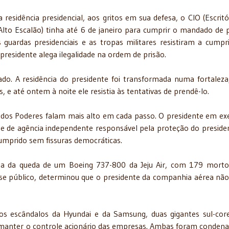
esidência presidencial, aos gritos em sua defesa, o CIO (Escritó
lto Escalão) tinha até 6 de janeiro para cumprir o mandado de p
uardas presidenciais e as tropas militares resistiram a cumpri
residente alega ilegalidade na ordem de prisão.
do. A residência do presidente foi transformada numa fortalez
 e até ontem à noite ele resistia às tentativas de prendê-lo.
ão dos Poderes falam mais alto em cada passo. O presidente em exe
e de agência independente responsável pela proteção do preside
umprido sem fissuras democráticas.
dia da queda de um Boeing 737-800 da Jeju Air, com 179 mort
esse público, determinou que o presidente da companhia aérea nã
 escândalos da Hyundai e da Samsung, duas gigantes sul-cor
a manter o controle acionário das empresas. Ambas foram condena