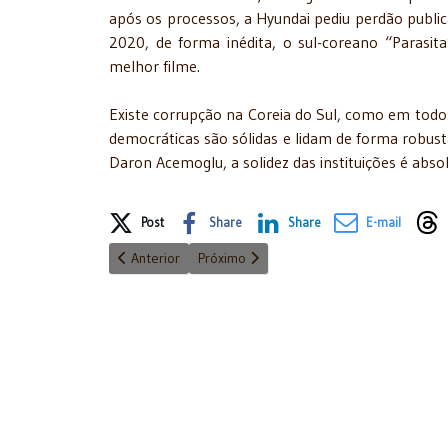
após os processos, a Hyundai pediu perdão public
2020, de forma inédita, o sul-coreano “Parasit
melhor filme.
Existe corrupção na Coreia do Sul, como em todos 
democráticas são sólidas e lidam de forma robus
Daron Acemoglu, a solidez das instituições é abso
Share on Social Media
Post
Share
Share
E-mail
Artigo anterior: Disciplina para as Big Techs
Próximo artigo: Impedimentos e suspeiç
Anterior
Próximo