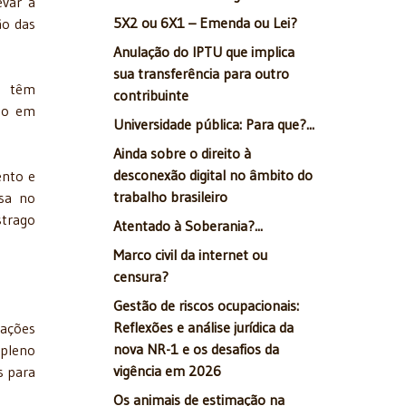
evar a
5X2 ou 6X1 – Emenda ou Lei?
ão das
Anulação do IPTU que implica
sua transferência para outro
s têm
contribuinte
nto em
Universidade pública: Para que?...
Ainda sobre o direito à
desconexão digital no âmbito do
ento e
trabalho brasileiro
osa no
strago
Atentado à Soberania?...
Marco civil da internet ou
censura?
Gestão de riscos ocupacionais:
Reflexões e análise jurídica da
cações
nova NR-1 e os desafios da
 pleno
vigência em 2026
s para
Os animais de estimação na