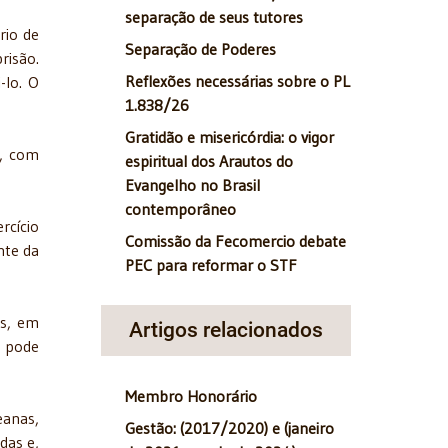
separação de seus tutores
rio de
Separação de Poderes
risão.
Reflexões necessárias sobre o PL
-lo. O
1.838/26
Gratidão e misericórdia: o vigor
a, com
espiritual dos Arautos do
Evangelho no Brasil
contemporâneo
rcício
Comissão da Fecomercio debate
nte da
PEC para reformar o STF
os, em
Artigos relacionados
o pode
Membro Honorário
eanas,
Gestão: (2017/2020) e (janeiro
das e,