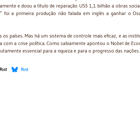
amente e doou a título de reparação US$ 1,1 bilhão a obras socia
a” foi a primeira produção não falada em inglês a ganhar o Os
os países. Mas há um sistema de controle mais eficaz, e as instit
ta com a crise política. Como sabiamente apontou o Nobel de Ec
lutamente essencial para a riqueza e para o progresso das nações.
Post
Post
ões