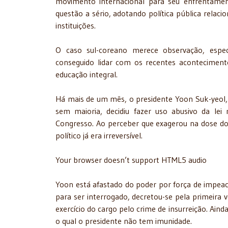
movimento internacional para seu enfrentamen
questão a sério, adotando política pública relac
instituições.
O caso sul-coreano merece observação, espe
conseguido lidar com os recentes acontecimen
educação integral.
Há mais de um mês, o presidente Yoon Suk-yeol, 
sem maioria, decidiu fazer uso abusivo da lei
Congresso. Ao perceber que exagerou na dose do
político já era irreversível.
Your browser doesn’t support HTML5 audio
Yoon está afastado do poder por força de impea
para ser interrogado, decretou-se pela primeira 
exercício do cargo pelo crime de insurreição. Ain
o qual o presidente não tem imunidade.