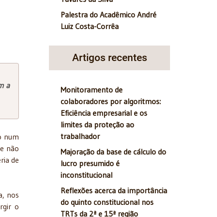
Palestra do Acadêmico André
Luiz Costa-Corrêa
Artigos recentes
m a
Monitoramento de
colaboradores por algoritmos:
Eficiência empresarial e os
limites da proteção ao
trabalhador
co num
ue não
Majoração da base de cálculo do
ria de
lucro presumido é
inconstitucional
Reflexões acerca da importância
a, nos
do quinto constitucional nos
rgir o
TRTs da 2ª e 15ª região