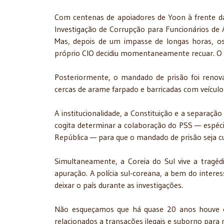
Com centenas de apoiadores de Yoon à frente da r
Investigação de Corrupção para Funcionários de A
Mas, depois de um impasse de longas horas, os g
próprio CIO decidiu momentaneamente recuar. O p
Posteriormente, o mandado de prisão foi renova
cercas de arame farpado e barricadas com veículos,
A institucionalidade, a Constituição e a separaç
cogita determinar a colaboração do PSS — espéci
República — para que o mandado de prisão seja c
Simultaneamente, a Coreia do Sul vive a tragé
apuração. A polícia sul-coreana, a bem do inter
deixar o país durante as investigações.
Não esqueçamos que há quase 20 anos houve os
relacionados a transações ilegais e suborno par