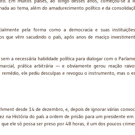
to. Em muitos países, ao longo desses anos, começou-se a l
ionada ao tema, além do amadurecimento político e da consolidaç
cialmente pela forma como a democracia e suas instituiçõe
tos que vêm sacudindo o país, após anos de maciço investime
sem a necessária habilidade política para dialogar com o Parlam
 marcial, prática arbitrária — e obviamente gerou reação raiv
 remédio, ele pediu desculpas e revogou o instrumento, mas o e
chment desde 14 de dezembro, e, depois de ignorar várias convo
vez na História do país a ordem de prisão para um presidente em
da que ele só possa ser preso por 48 horas, é um dos poucos crime