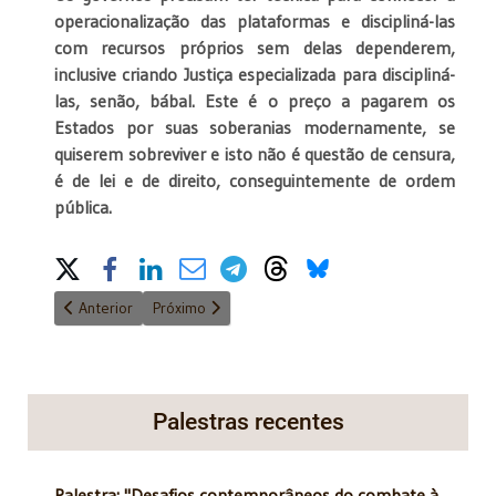
operacionalização das plataformas e discipliná-las
com recursos próprios sem delas dependerem,
inclusive criando Justiça especializada para discipliná-
las, senão, bábal. Este é o preço a pagarem os
Estados por suas soberanias modernamente, se
quiserem sobreviver e isto não é questão de censura,
é de lei e de direito, conseguintemente de ordem
pública.
Share on Social Media
Artigo anterior: Direito e Poder
Próximo artigo: O que a Coreia do Sul ensina
Anterior
Próximo
Palestras recentes
Palestra: "Desafios contemporâneos do combate à