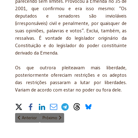
parecendo sem limites. Provocou a Emenda no 35 de
2001, que confirmou e era isso mesmo: “Os
deputados e senadores são invioláveis
(irresponsáveis) civil e penalmente, por quaisquer de
suas opiniões, palavras e votos”. Exclui, também, as
ressalvas. É vontade do legislador originário da
Constituição e do legislador do poder constituinte
derivado da Emenda.
Os que outrora pleiteavam mais liberdade,
posteriormente ofereciam restrições e os adeptos
das restrições passaram a lutar por liberdades.
Variam de acordo com estar no poder ou fora dele.
Share on Social Media
Artigo anterior: Desenvolvimento sustentável
Próximo artigo: PLP 192 de 2023 empurra a Lei da 
Anterior
Próximo