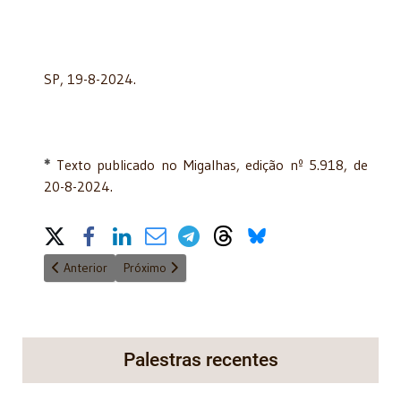
SP, 19-8-2024.
*
Texto publicado no Migalhas, edição nº 5.918, de
20-8-2024.
Share on Social Media
Artigo anterior: Interferência do Congresso no STF fere a Consti
Próximo artigo: Emendas Parlamentares
Anterior
Próximo
Palestras recentes