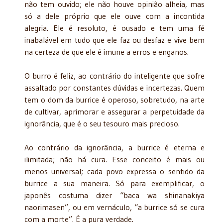
não tem ouvido; ele não houve opinião alheia, mas
só a dele próprio que ele ouve com a incontida
alegria. Ele é resoluto, é ousado e tem uma fé
inabalável em tudo que ele faz ou desfaz e vive bem
na certeza de que ele é imune a erros e enganos.
O burro é feliz, ao contrário do inteligente que sofre
assaltado por constantes dúvidas e incertezas. Quem
tem o dom da burrice é operoso, sobretudo, na arte
de cultivar, aprimorar e assegurar a perpetuidade da
ignorância, que é o seu tesouro mais precioso.
Ao contrário da ignorância, a burrice é eterna e
ilimitada; não há cura. Esse conceito é mais ou
menos universal; cada povo expressa o sentido da
burrice a sua maneira. Só para exemplificar, o
japonês costuma dizer “baca wa shinanakiya
naorimasen”, ou em vernáculo, “a burrice só se cura
com a morte”. É a pura verdade.