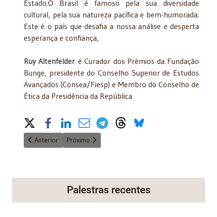
Estado.O Brasil é famoso pela sua diversidade
cultural, pela sua natureza pacífica e bem-humorada.
Este é o país que desafia a nossa análise e desperta
esperança e confiança,
Ruy Altenfelder
é Curador dos Prêmios da Fundação
Bunge, presidente do Conselho Superior de Estudos
Avançados (Consea/Fiesp) e Membro do Conselho de
Ética da Presidência da República
Share on Social Media
Artigo anterior: Quando os bons atrapalham
Próximo artigo: Os ‘partidos’ estão partidos?
Anterior
Próximo
Palestras recentes