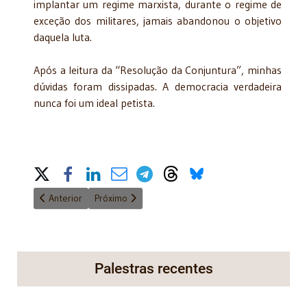
implantar um regime marxista, durante o regime de
exceção dos militares, jamais abandonou o objetivo
daquela luta.
Após a leitura da “Resolução da Conjuntura”, minhas
dúvidas foram dissipadas. A democracia verdadeira
nunca foi um ideal petista.
Share on Social Media
Artigo anterior: Pós verdade, fake news, propostas e realidade
Próximo artigo: Após 30 anos Virtualidades da Const
Anterior
Próximo
Palestras recentes