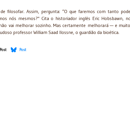
e filosofar. Assim, pergunta: “O que faremos com tanto pod
os nós mesmos?" Cita o historiador inglês Eric Hobsbawn, no
não vai melhorar sozinho. Mas certamente melhorará — e muit
doso professor William Saad llossne, o guardião da bioética.
Post
Post
ireito