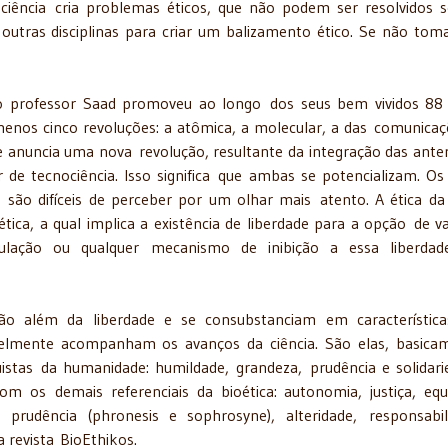
ciência cria problemas éticos, que não podem ser resolvidos 
 outras disciplinas para criar um balizamento ético. Se não to
 o professor Saad promoveu ao longo dos seus bem vividos 88
nos cinco revoluções: a atômica, a molecular, a das comunicaç
e anuncia uma nova revolução, resultante da integração das anter
e tecnociência. Isso significa que ambas se potencializam. Os 
o são difíceis de perceber por um olhar mais atento. A ética da
tica, a qual implica a existência de liberdade para a opção de va
pulação ou qualquer mecanismo de inibição a essa liberdad
vão além da liberdade e se consubstanciam em característic
velmente acompanham os avanços da ciência. São elas, basica
stas da humanidade: humildade, grandeza, prudência e solidari
com os demais referenciais da bioética: autonomia, justiça, equ
a, prudência (phronesis e sophrosyne), alteridade, responsabil
 revista BioEthikos.