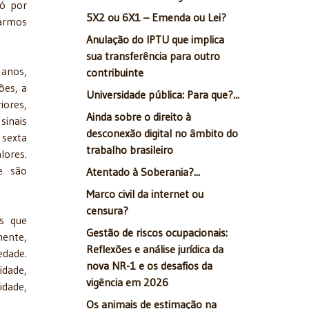
só por
5X2 ou 6X1 – Emenda ou Lei?
marmos
Anulação do IPTU que implica
sua transferência para outro
 anos,
contribuinte
ões, a
Universidade pública: Para que?...
iores,
Ainda sobre o direito à
sinais
desconexão digital no âmbito do
 sexta
trabalho brasileiro
lores.
e são
Atentado à Soberania?...
Marco civil da internet ou
censura?
as que
Gestão de riscos ocupacionais:
mente,
Reflexões e análise jurídica da
edade.
nova NR-1 e os desafios da
idade,
vigência em 2026
idade,
Os animais de estimação na