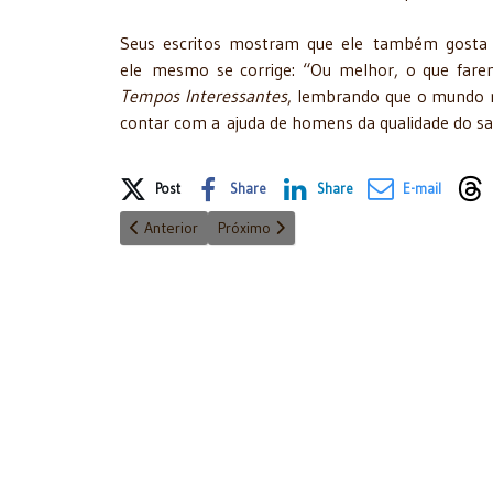
Seus escritos mostram que ele também gosta d
ele mesmo se corrige: “Ou melhor, o que farem
Tempos Interessantes
, lembrando que o mundo 
contar com a ajuda de homens da qualidade do sau
Share on Social Media
Post
Share
Share
E-mail
Artigo anterior: Liberdade de expressão e Estado de D
Próximo artigo: Natal: o sentido da vida
Anterior
Próximo