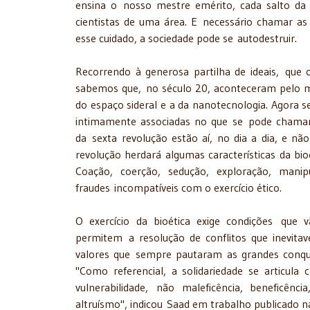
ensina o nosso mestre emérito, cada salto da 
cientistas de uma área. E necessário chamar as
esse cuidado, a sociedade pode se autodestruir.
Recorrendo à generosa partilha de ideais, que
sabemos que, no século 20, aconteceram pelo me
do espaço sideral e a da nanotecnologia. Agora s
intimamente associadas no que se pode chamar d
da sexta revolução estão aí, no dia a dia, e nã
revolução herdará algumas características da bioé
Coação, coerção, sedução, exploração, mani
fraudes incompatíveis com o exercício ético.
O exercício da bioética exige condições que 
permitem a resolução de conflitos que inevita
valores que sempre pautaram as grandes conqui
"Como referencial, a solidariedade se articula 
vulnerabilidade, não maleficência, beneficênci
altruísmo", indicou Saad em trabalho publicado na