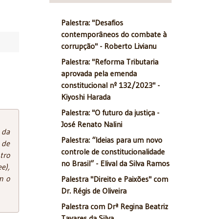
Palestra: "Desafios
contemporâneos do combate à
corrupção" - Roberto Livianu
Palestra: "Reforma Tributaria
aprovada pela emenda
constitucional nº 132/2023" -
Kiyoshi Harada
Palestra: "O futuro da justiça -
José Renato Nalini
 da
Palestra: “Ideias para um novo
 de
controle de constitucionalidade
tro
no Brasil” - Elival da Silva Ramos
e),
m o
Palestra "Direito e Paixões" com
Dr. Régis de Oliveira
Palestra com Drª Regina Beatriz
Tavares da Silva