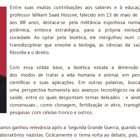
Entre suas muitas contribuições aos saberes e à educa
professor William Saad Hossne, falecido em 13 de maio de
aos 88 anos, destaca-se pela militância espinhosa num
polêmica, embora estratégica, para a própria evoluç
sociedade. Ao optar pela bioética, ele mergulhou num 
transdisciplinar que envolve a biologia, as ciências da sa
filosofia e o direito.
Com essa sólida base, a bioética estuda a dimensão 
dos modos de tratar a vida humana e animal, em pesq
científicas e suas aplicações. Em outras palavras, busca
uma perspectiva humanista aos avanços tecnológicos na á
saúde, entre os quais despontam temas delicados - e ain
consensuais-, como clonagem, fertilização in vitro, transgê
pesquisas com células-tronco e outros.
umanos ganhou relevância após a Segunda Grande Guerra, quando 
aboratórios nazistas. Ciclicamente o tema volta ao debate, pois