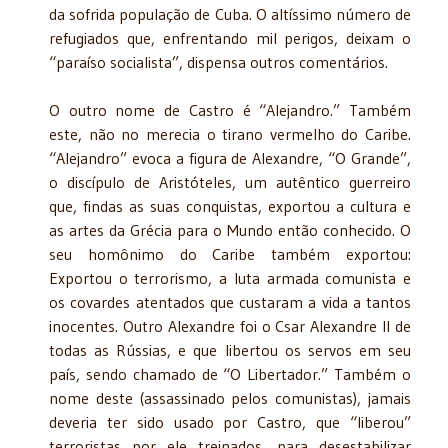
da sofrida população de Cuba. O altíssimo número de
refugiados que, enfrentando mil perigos, deixam o
“paraíso socialista”, dispensa outros comentários.
O outro nome de Castro é “Alejandro.” Também
este, não no merecia o tirano vermelho do Caribe.
“Alejandro” evoca a figura de Alexandre, “O Grande”,
o discípulo de Aristóteles, um autêntico guerreiro
que, findas as suas conquistas, exportou a cultura e
as artes da Grécia para o Mundo então conhecido. O
seu homônimo do Caribe também exportou:
Exportou o terrorismo, a luta armada comunista e
os covardes atentados que custaram a vida a tantos
inocentes. Outro Alexandre foi o Csar Alexandre II de
todas as Rússias, e que libertou os servos em seu
país, sendo chamado de “O Libertador.” Também o
nome deste (assassinado pelos comunistas), jamais
deveria ter sido usado por Castro, que “liberou”
terroristas por ele treinados, para desestabilizar