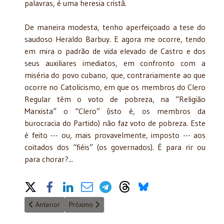
palavras, é uma heresia cristã.
De maneira modesta, tenho aperfeiçoado a tese do
saudoso Heraldo Barbuy. E agora me ocorre, tendo
em mira o padrão de vida elevado de Castro e dos
seus auxiliares imediatos, em confronto com a
miséria do povo cubano, que, contrariamente ao que
ocorre no Catolicismo, em que os membros do Clero
Regular têm o voto de pobreza, na “Religião
Marxista” o “Clero” (isto é, os membros da
burocracia do Partido) não faz voto de pobreza. Este
é feito --- ou, mais provavelmente, imposto --- aos
coitados dos “fiéis” (os governados). É para rir ou
para chorar?...
Share on Social Media
Artigo anterior: Academia Cristã de Letras com nova diretoria 
Próximo artigo: Substituição do Presidente da Rep
Anterior
Próximo