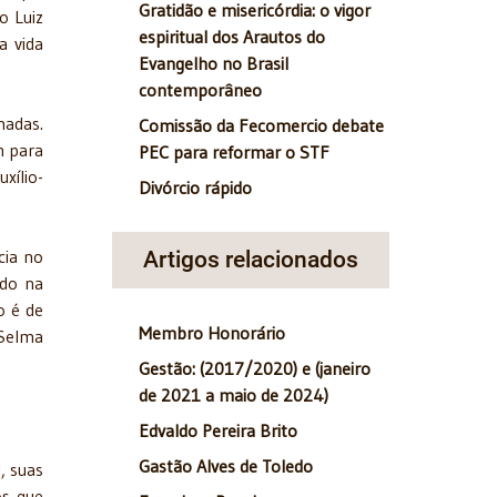
Gratidão e misericórdia: o vigor
o Luiz
espiritual dos Arautos do
a vida
Evangelho no Brasil
contemporâneo
madas.
Comissão da Fecomercio debate
m para
PEC para reformar o STF
xílio-
Divórcio rápido
cia no
Artigos relacionados
ado na
o é de
Membro Honorário
 Selma
Gestão: (2017/2020) e (janeiro
de 2021 a maio de 2024)
Edvaldo Pereira Brito
Gastão Alves de Toledo
, suas
os que