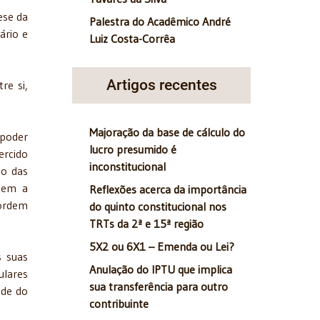
ese da
Palestra do Acadêmico André
ário e
Luiz Costa-Corrêa
Artigos recentes
re si,
Majoração da base de cálculo do
poder
lucro presumido é
ercido
inconstitucional
ão das
 tem a
Reflexões acerca da importância
 ordem
do quinto constitucional nos
TRTs da 2ª e 15ª região
5X2 ou 6X1 – Emenda ou Lei?
s suas
Anulação do IPTU que implica
ulares
sua transferência para outro
ade do
contribuinte