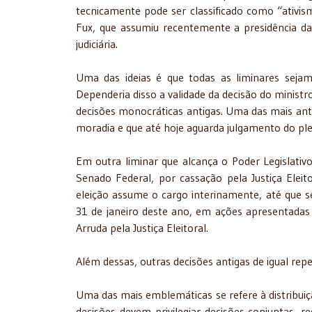
tecnicamente pode ser classificado como “ativism
Fux, que assumiu recentemente a presidência d
judiciária.
Uma das ideias é que todas as liminares seja
Dependeria disso a validade da decisão do ministr
decisões monocráticas antigas. Uma das mais anti
moradia e que até hoje aguarda julgamento do ple
Em outra liminar que alcança o Poder Legislativo
Senado Federal, por cassação pela Justiça Elei
eleição assume o cargo interinamente, até que s
31 de janeiro deste ano, em ações apresentada
Arruda pela Justiça Eleitoral.
Além dessas, outras decisões antigas de igual re
Uma das mais emblemáticas se refere à distribui
decisões devem privilegiar decisões conjuntas, r