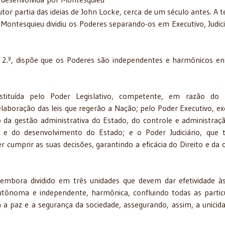
tor partia das ideias de John Locke, cerca de um século antes. A t
 Montesquieu dividiu os Poderes separando-os em Executivo, Judici
o 2.º, dispõe que os Poderes são independentes e harmônicos ent
tituída pelo Poder Legislativo, competente, em razão do 
aboração das leis que regerão a Nação; pelo Poder Executivo, ex
 da gestão administrativa do Estado, do controle e administraç
o e do desenvolvimento do Estado; e o Poder Judiciário, que
er cumprir as suas decisões, garantindo a eficácia do Direito e da
, embora dividido em três unidades que devem dar efetividade à
utônoma e independente, harmônica, confluindo todas as partic
 a paz e a segurança da sociedade, assegurando, assim, a unicid