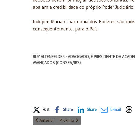
abalam a credibilidade do próprio Poder Judiciário.
Independência e harmonia dos Poderes são indis
consequentemente, para o País.
RUY ALTENFELDER - ADVOGADO, É PRESIDENTE DA ACADEM
AVANÇADOS (CONSEA/IRS
)
Share on Social Media
Post
Share
Share
E-mail
Artigo anterior: Gratidão também faz parte
Próximo artigo: O legado de Juscelino Ku
Anterior
Próximo