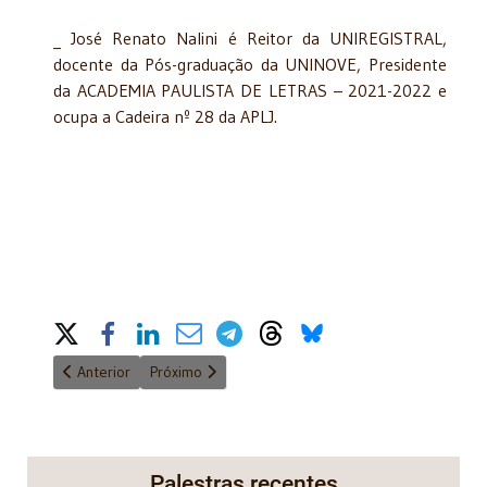
_ José Renato Nalini é Reitor da UNIREGISTRAL,
docente da Pós-graduação da UNINOVE, Presidente
da ACADEMIA PAULISTA DE LETRAS – 2021-2022 e
ocupa a Cadeira nº 28 da APLJ.
Share on Social Media
Artigo anterior: A Lygia que eu perdi
Próximo artigo: Apuração de haveres na dissolução
Anterior
Próximo
Palestras recentes