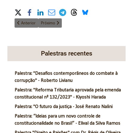
Share on Social Media
Artigo anterior: Operação Lava Jato - 3/6/2016
Próximo artigo: Repercussões no novo CPC na justi
Anterior
Próximo
Palestras recentes
Palestra: "Desafios contemporâneos do combate à
corrupção" - Roberto Livianu
Palestra: "Reforma Tributaria aprovada pela emenda
constitucional nº 132/2023" - Kiyoshi Harada
Palestra: "O futuro da justiça - José Renato Nalini
Palestra: “Ideias para um novo controle de
constitucionalidade no Brasil” - Elival da Silva Ramos
Palestra "Direito e Paixões" com Dr. Régis de Oliveira