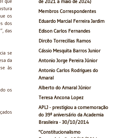
el que
de 2021 a maio de 2024)
ostura
Membros Correspondentes
que os
Eduardo Marcial Ferreira Jardim
es dos
”, das
Edison Carlos Fernandes
Dircêo Torrecillas Ramos
Cássio Mesquita Barros Junior
cia se
esa da
Antonio Jorge Pereira Júnior
-se às
Antonio Carlos Rodrigues do
Amaral
Alberto do Amaral Júnior
ado os
Teresa Ancona Lopez
APLJ - prestigiou a comemoração
nçados
do 39º aniversário da Academia
Brasileira - 30/10/2014
"Constitucionalismo