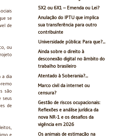
5X2 ou 6X1 – Emenda ou Lei?
ociais
Anulação do IPTU que implica
que se
sua transferência para outro
vel de
contribuinte
Universidade pública: Para que?...
co, ou
Ainda sobre o direito à
rojeto
desconexão digital no âmbito do
trabalho brasileiro
Atentado à Soberania?...
 a dia
upremo
Marco civil da internet ou
es são
censura?
e seus
Gestão de riscos ocupacionais:
res de
Reflexões e análise jurídica da
nova NR-1 e os desafios da
vigência em 2026
eitos,
Os animais de estimação na
timo e