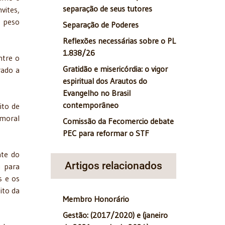
separação de seus tutores
vites,
o peso
Separação de Poderes
Reflexões necessárias sobre o PL
1.838/26
ntre o
Gratidão e misericórdia: o vigor
rado a
espiritual dos Arautos do
Evangelho no Brasil
contemporâneo
ito de
 moral
Comissão da Fecomercio debate
PEC para reformar o STF
nte do
Artigos relacionados
i para
s e os
ito da
Membro Honorário
Gestão: (2017/2020) e (janeiro