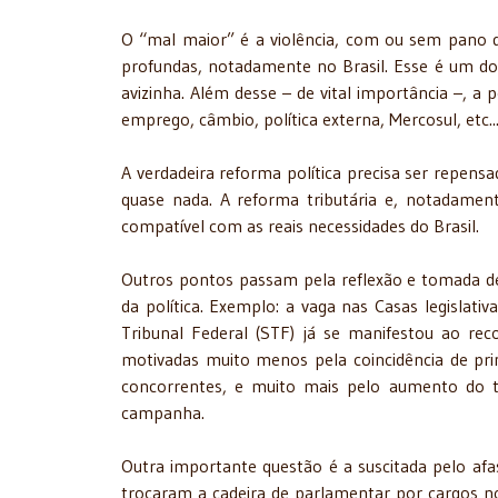
O “mal maior” é a violência, com ou sem pano de
profundas, notadamente no Brasil. Esse é um d
avizinha. Além desse – de vital importância –, a p
emprego, câmbio, política externa, Mercosul, etc..
A verdadeira reforma política precisa ser repens
quase nada. A reforma tributária e, notadame
compatível com as reais necessidades do Brasil.
Outros pontos passam pela reflexão e tomada de 
da política. Exemplo: a vaga nas Casas legislat
Tribunal Federal (STF) já se manifestou ao rec
motivadas muito menos pela coincidência de pri
concorrentes, e muito mais pelo aumento do te
campanha.
Outra importante questão é a suscitada pelo af
trocaram a cadeira de parlamentar por cargos nos