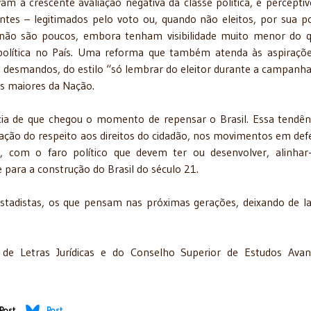
 à crescente avaliação negativa da classe política, é perceptív
ntes – legitimados pelo voto ou, quando não eleitos, por sua p
 e não são poucos, embora tenham visibilidade muito menor do 
olítica no País. Uma reforma que também atenda às aspiraçõ
s desmandos, do estilo “só lembrar do eleitor durante a campanha
es maiores da Nação.
ncia de que chegou o momento de repensar o Brasil. Essa tendên
icação do respeito aos direitos do cidadão, nos movimentos em def
, com o faro político que devem ter ou desenvolver, alinhar
e para a construção do Brasil do século 21.
stadistas, os que pensam nas próximas gerações, deixando de l
 de Letras Jurídicas e do Conselho Superior de Estudos Ava
Post
Post