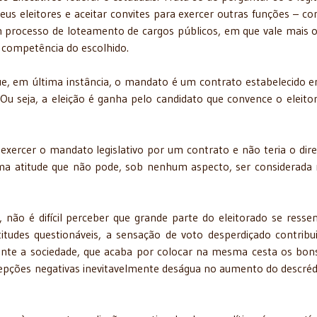
us eleitores e aceitar convites para exercer outras funções – con
um processo de loteamento de cargos públicos, em que vale mais 
a competência do escolhido.
ue, em última instância, o mandato é um contrato estabelecido e
 Ou seja, a eleição é ganha pelo candidato que convence o eleito
xercer o mandato legislativo por um contrato e não teria o dire
uma atitude que não pode, sob nenhum aspecto, ser considerada
ão é difícil perceber que grande parte do eleitorado se resse
tudes questionáveis, a sensação de voto desperdiçado contribu
ante a sociedade, que acaba por colocar na mesma cesta os bon
epções negativas inevitavelmente deságua no aumento do descréd