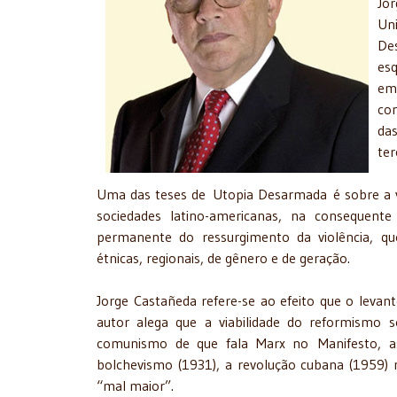
Jo
Uni
De
es
em
con
da
ter
Uma das teses de Utopia Desarmada é sobre a vi
sociedades latino-americanas, na consequente
permanente do ressurgimento da violência, que 
étnicas, regionais, de gênero e de geração.
Jorge Castañeda refere-se ao efeito que o levant
autor alega que a viabilidade do reformismo
comunismo de que fala Marx no Manifesto, as
bolchevismo (1931), a revolução cubana (1959) 
“mal maior”.