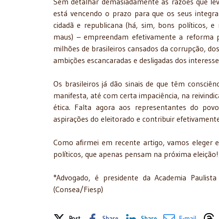
Sem detalhar demasiadamente as razões que levam
está vencendo o prazo para que os seus integra
cidadã e republicana (há, sim, bons políticos,
maus) – empreendam efetivamente a reforma p
milhões de brasileiros cansados da corrupção, do
ambições escancaradas e desligadas dos interess
Os brasileiros já dão sinais de que têm consciê
manifesta, até com certa impaciência, na reivind
ética. Falta agora aos representantes do povo
aspirações do eleitorado e contribuir efetivament
Como afirmei em recente artigo, vamos eleger e
políticos, que apenas pensam na próxima eleição!
*Advogado, é presidente da Academia Paulista
(Consea/Fiesp)
Share on Social Media
Post
Share
Share
E-mail