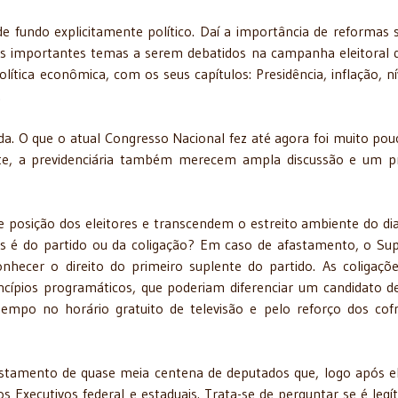
 fundo explicitamente político. Daí a importância de reformas s
os importantes temas a serem debatidos na campanha eleitoral 
olítica econômica, com os seus capítulos: Presidência, inflação, ní
.
ada. O que o atual Congresso Nacional fez até agora foi muito pou
nte, a previdenciária também merecem ampla discussão e um p
posição dos eleitores e transcendem o estreito ambiente do dia
ivas é do partido ou da coligação? Em caso de afastamento, o S
onhecer o direito do primeiro suplente do partido. As coligaçõ
ncípios programáticos, que poderiam diferenciar um candidato d
mpo no horário gratuito de televisão e pelo reforço dos cof
astamento de quase meia centena de deputados que, logo após el
 Executivos federal e estaduais. Trata-se de perguntar se é legí