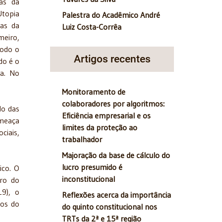
cas da
Utopia
Palestra do Acadêmico André
sas da
Luiz Costa-Corrêa
meiro,
todo o
Artigos recentes
do é o
na. No
Monitoramento de
colaboradores por algoritmos:
do das
Eficiência empresarial e os
ameaça
limites da proteção ao
ciais,
trabalhador
Majoração da base de cálculo do
lucro presumido é
ico. O
inconstitucional
tro do
9), o
Reflexões acerca da importância
sos do
do quinto constitucional nos
TRTs da 2ª e 15ª região