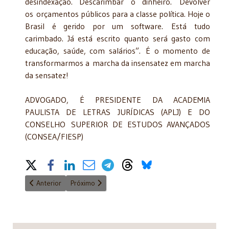
desindexação. Descarimbar o dinheiro. Devolver
os orçamentos públicos para a classe política. Hoje o
Brasil é gerido por um software. Está tudo
carimbado. Já está escrito quanto será gasto com
educação, saúde, com salários”. É o momento de
transformarmos a marcha da insensatez em marcha
da sensatez!
ADVOGADO, É PRESIDENTE DA ACADEMIA
PAULISTA DE LETRAS JURÍDICAS (APLJ) E DO
CONSELHO SUPERIOR DE ESTUDOS AVANÇADOS
(CONSEA/FIESP)
Share on Social Media
Artigo anterior: Artigo 142 da Constituição Federal Quem man
Próximo artigo: Nada a comemorar!
Anterior
Próximo