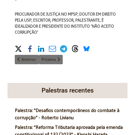
*
PROCURADOR DE JUSTIÇA NO MPSP, DOUTOR EM DIREITO
PELA USP, ESCRITOR, PROFESSOR, PALESTRANTE, É
IDEALIZADOR E PRESIDENTE DO INSTITUTO ‘NÃO ACEITO
CORRUPÇÃO’
Share on Social Media
Artigo anterior: O ASSASSINATO DE VILLAVICENCIO NO EQUADO
Próximo artigo: Reintrodução do voto de minerva
Anterior
Próximo
Palestras recentes
Palestra: "Desafios contemporâneos do combate à
corrupção" - Roberto Livianu
Palestra: "Reforma Tributaria aprovada pela emenda
constitucional nº 132/2023" - Kiyoshi Harada