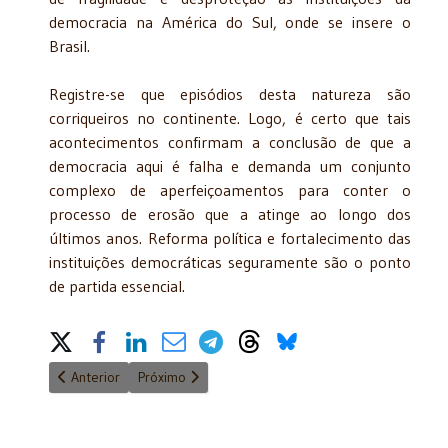
democracia na América do Sul, onde se insere o
Brasil.
Registre-se que episódios desta natureza são
corriqueiros no continente. Logo, é certo que tais
acontecimentos confirmam a conclusão de que a
democracia aqui é falha e demanda um conjunto
complexo de aperfeiçoamentos para conter o
processo de erosão que a atinge ao longo dos
últimos anos. Reforma política e fortalecimento das
instituições democráticas seguramente são o ponto
de partida essencial.
Share on Social Media
Artigo anterior: Personalidade plural
Próximo artigo: Sérgio Cabral – corrupção enredo d
Anterior
Próximo