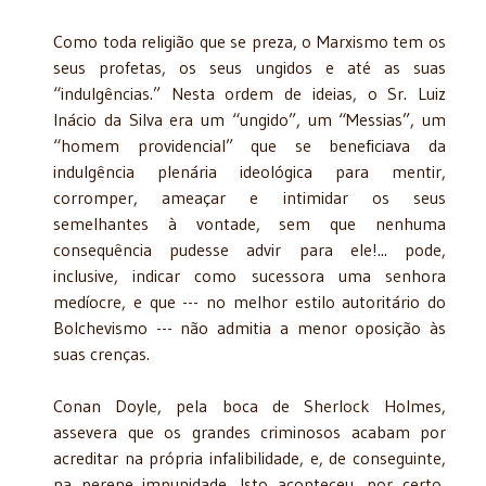
Como toda religião que se preza, o Marxismo tem os
seus profetas, os seus ungidos e até as suas
“indulgências.” Nesta ordem de ideias, o Sr. Luiz
Inácio da Silva era um “ungido”, um “Messias”, um
“homem providencial” que se beneficiava da
indulgência plenária ideológica para mentir,
corromper, ameaçar e intimidar os seus
semelhantes à vontade, sem que nenhuma
consequência pudesse advir para ele!... pode,
inclusive, indicar como sucessora uma senhora
medíocre, e que --- no melhor estilo autoritário do
Bolchevismo --- não admitia a menor oposição às
suas crenças.
Conan Doyle, pela boca de Sherlock Holmes,
assevera que os grandes criminosos acabam por
acreditar na própria infalibilidade, e, de conseguinte,
na perene impunidade. Isto aconteceu, por certo,