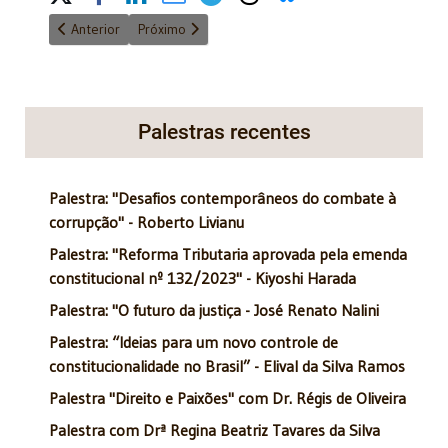
Artigo anterior: O novo Código Comercial
Próximo artigo: Prisão provisória após condenação
Anterior
Próximo
Palestras recentes
Palestra: "Desafios contemporâneos do combate à
corrupção" - Roberto Livianu
Palestra: "Reforma Tributaria aprovada pela emenda
constitucional nº 132/2023" - Kiyoshi Harada
Palestra: "O futuro da justiça - José Renato Nalini
Palestra: “Ideias para um novo controle de
constitucionalidade no Brasil” - Elival da Silva Ramos
Palestra "Direito e Paixões" com Dr. Régis de Oliveira
Palestra com Drª Regina Beatriz Tavares da Silva