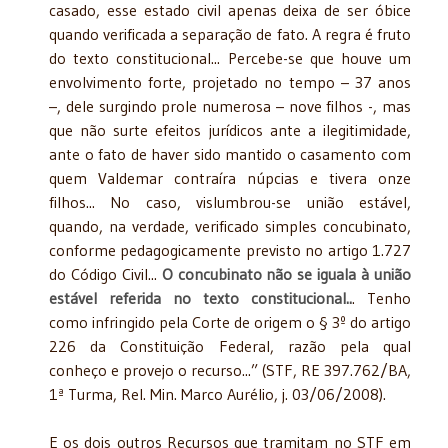
casado, esse estado civil apenas deixa de ser óbice
quando verificada a separação de fato. A regra é fruto
do texto constitucional... Percebe-se que houve um
envolvimento forte, projetado no tempo – 37 anos
–, dele surgindo prole numerosa – nove filhos -, mas
que não surte efeitos jurídicos ante a ilegitimidade,
ante o fato de haver sido mantido o casamento com
quem Valdemar contraíra núpcias e tivera onze
filhos... No caso, vislumbrou-se união estável,
quando, na verdade, verificado simples concubinato,
conforme pedagogicamente previsto no artigo 1.727
do Código Civil...
O concubinato não se iguala à união
estável referida no texto constitucional..
. Tenho
como infringido pela Corte de origem o § 3º do artigo
226 da Constituição Federal, razão pela qual
conheço e provejo o recurso...” (STF, RE 397.762/BA,
1ª Turma, Rel. Min. Marco Aurélio, j. 03/06/2008).
E os dois outros Recursos que tramitam no STF em