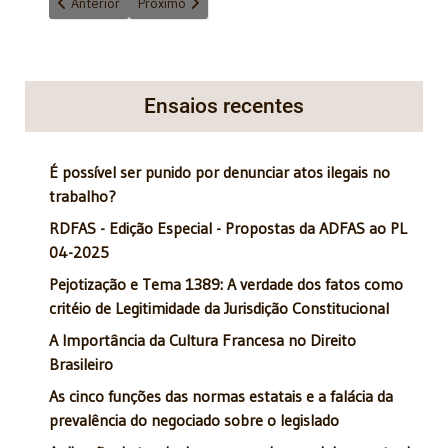
Artigo anterior: O papel das empresas estatais e a errônea pol
Próximo artigo: Direito Financeiro no Século XXI ´P
Anterior
Próximo
Ensaios recentes
É possível ser punido por denunciar atos ilegais no
trabalho?
RDFAS - Edição Especial - Propostas da ADFAS ao PL
04-2025
Pejotização e Tema 1389: A verdade dos fatos como
critéio de Legitimidade da Jurisdição Constitucional
A Importância da Cultura Francesa no Direito
Brasileiro
As cinco funções das normas estatais e a falácia da
prevalência do negociado sobre o legislado