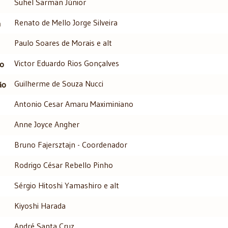
Suhel Sarman Júnior
Renato de Mello Jorge Silveira
a
Paulo Soares de Morais e alt
Victor Eduardo Rios Gonçalves
ão
Guilherme de Souza Nucci
ão
Antonio Cesar Amaru Maximiniano
Anne Joyce Angher
Bruno Fajersztajn - Coordenador
Rodrigo César Rebello Pinho
Sérgio Hitoshi Yamashiro e alt
Kiyoshi Harada
André Santa Cruz