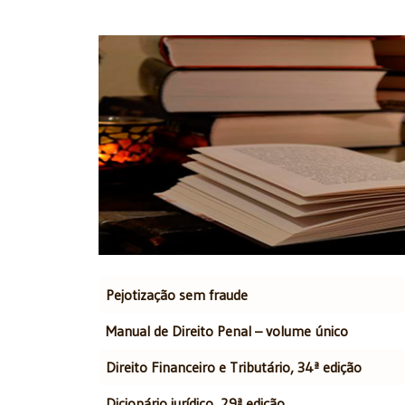
Artigos
Título
Autor
Pejotização sem fraude
Manual de Direito Penal – volume único
Direito Financeiro e Tributário, 34ª edição
Dicionário jurídico, 29ª edição