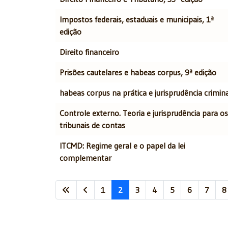
Impostos federais, estaduais e municipais, 1ª
edição
Direito financeiro
Prisões cautelares e habeas corpus, 9ª edição
habeas corpus na prática e jurisprudência crimin
Controle externo. Teoria e jurisprudência para os
tribunais de contas
ITCMD: Regime geral e o papel da lei
complementar
1
2
3
4
5
6
7
8