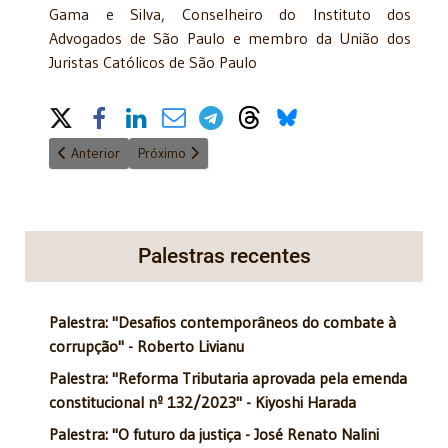
Gama e Silva, Conselheiro do Instituto dos
Advogados de São Paulo e membro da União dos
Juristas Católicos de São Paulo
Share on Social Media
Artigo anterior: Natal 2017
Próximo artigo: Requiem para Universidade de São
Anterior
Próximo
Palestras recentes
Palestra: "Desafios contemporâneos do combate à
corrupção" - Roberto Livianu
Palestra: "Reforma Tributaria aprovada pela emenda
constitucional nº 132/2023" - Kiyoshi Harada
Palestra: "O futuro da justiça - José Renato Nalini