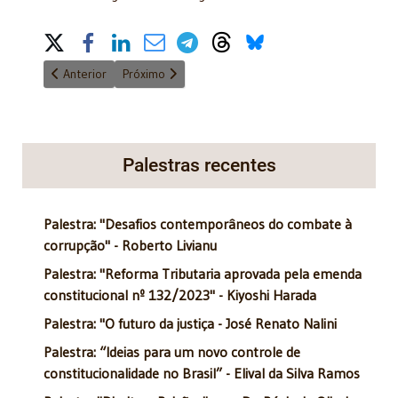
Share on Social Media
Artigo anterior: Vedação maculada
Próximo artigo: Intervenção - Dúvidas e Esclarecim
Anterior
Próximo
Palestras recentes
Palestra: "Desafios contemporâneos do combate à
corrupção" - Roberto Livianu
Palestra: "Reforma Tributaria aprovada pela emenda
constitucional nº 132/2023" - Kiyoshi Harada
Palestra: "O futuro da justiça - José Renato Nalini
Palestra: “Ideias para um novo controle de
constitucionalidade no Brasil” - Elival da Silva Ramos