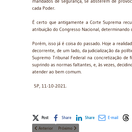
mandados de segurança, se absterem de provocar
cada Poder.
É certo que antigamente a Corte Suprema recus
atribuição do Congresso Nacional, determinando q
Porém, isso já é coisa do passado. Hoje a reali
decorrente, de um lado, da judicialização da polí
Supremo Tribunal Federal na concretização de fi
suprindo as normas faltantes, e, às vezes, decid
atender ao bem comum.
SP, 11-10-2021.
Share on Social Media
Post
Share
Share
E-mail
Artigo anterior: Remessa de petróleo e seus derivado
Próximo artigo: Reforma administrativa.
Anterior
Próximo