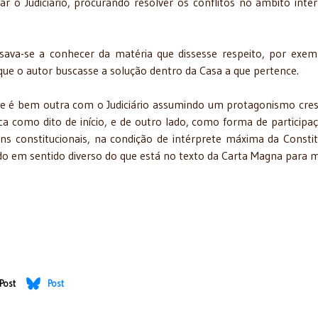
 o Judiciário, procurando resolver os conflitos no âmbito inte
ava-se a conhecer da matéria que dissesse respeito, por exem
ue o autor buscasse a solução dentro da Casa a que pertence.
dade é bem outra com o Judiciário assumindo um protagonismo cre
tica como dito de início, e de outro lado, como forma de participa
ns constitucionais, na condição de intérprete máxima da Constit
indo em sentido diverso do que está no texto da Carta Magna para 
Post
Post
s e de energia elétrica para fora do Estado
 Um grande retrocesso*