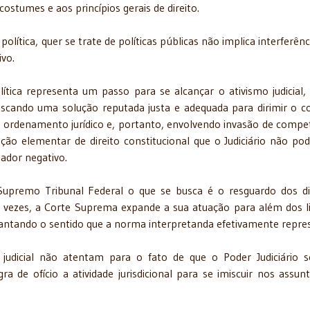
costumes e aos princípios gerais de direito.
 política, quer se trate de políticas públicas não implica interferên
ivo.
lítica representa um passo para se alcançar o ativismo judicial,
buscando uma solução reputada justa e adequada para dirimir o co
o ordenamento jurídico e, portanto, envolvendo invasão de compe
oção elementar de direito constitucional que o Judiciário não pod
lador negativo.
upremo Tribunal Federal o que se busca é o resguardo dos di
s vezes, a Corte Suprema expande a sua atuação para além dos l
plantando o sentido que a norma interpretanda efetivamente repre
o judicial não atentam para o fato de que o Poder Judiciário 
de ofício a atividade jurisdicional para se imiscuir nos assun