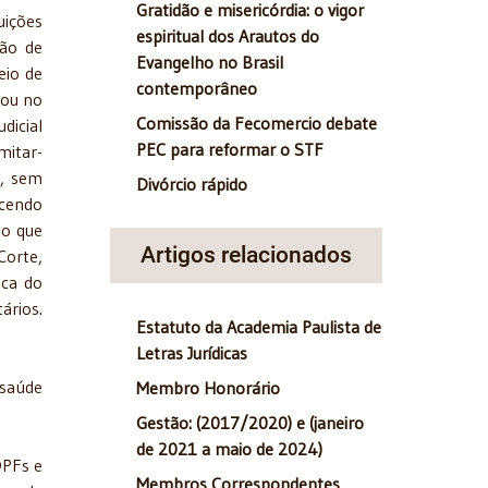
Gratidão e misericórdia: o vigor
uições
espiritual dos Arautos do
ção de
Evangelho no Brasil
eio de
contemporâneo
 ou no
Comissão da Fecomercio debate
dicial
PEC para reformar o STF
mitar-
), sem
Divórcio rápido
ecendo
 o que
Artigos relacionados
Corte,
ica do
ários.
Estatuto da Academia Paulista de
Letras Jurídicas
 saúde
Membro Honorário
Gestão: (2017/2020) e (janeiro
de 2021 a maio de 2024)
DPFs e
Membros Correspondentes