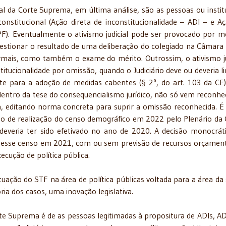
ial da Corte Suprema, em última análise, são as pessoas ou instit
onstitucional (Ação direta de inconstitucionalidade – ADI – e A
). Eventualmente o ativismo judicial pode ser provocado por m
stionar o resultado de uma deliberação do colegiado na Câmara
rmais, como também o exame do mérito. Outrossim, o ativismo ju
itucionalidade por omissão, quando o Judiciário deve ou deveria li
te para a adoção de medidas cabentes (§ 2º, do art. 103 da CF
dentro da tese do consequencialismo jurídico, não só vem reconh
 editando norma concreta para suprir a omissão reconhecida. É
o de realização do censo demográfico em 2022 pelo Plenário da 
 deveria ter sido efetivado no ano de 2020. A decisão monocrát
 desse censo em 2021, com ou sem previsão de recursos orçament
ecução de política pública.
ação do STF na área de política públicas voltada para a área da
ia dos casos, uma inovação legislativa.
rte Suprema é de as pessoas legitimadas à propositura de ADIs, A