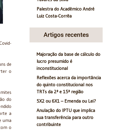
Palestra do Acadêmico André
Luiz Costa-Corrêa
Artigos recentes
Covid-
Majoração da base de cálculo do
lucro presumido é
uns de
inconstitucional
rter o
Reflexões acerca da importância
do quinto constitucional nos
TRTs da 2ª e 15ª região
imites
ção do
5X2 ou 6X1 – Emenda ou Lei?
endido
Anulação do IPTU que implica
orte a
sua transferência para outro
ue uma
contribuinte
 com o