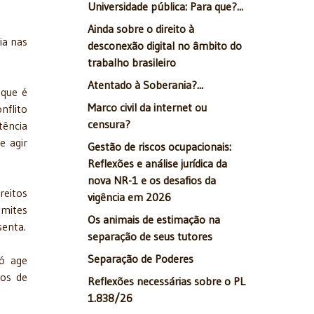
Universidade pública: Para que?...
Ainda sobre o direito à
cia nas
desconexão digital no âmbito do
trabalho brasileiro
Atentado à Soberania?...
 que é
Marco civil da internet ou
nflito
censura?
tência
e agir
Gestão de riscos ocupacionais:
Reflexões e análise jurídica da
nova NR-1 e os desafios da
reitos
vigência em 2026
imites
Os animais de estimação na
senta.
separação de seus tutores
Separação de Poderes
só age
tos de
Reflexões necessárias sobre o PL
1.838/26