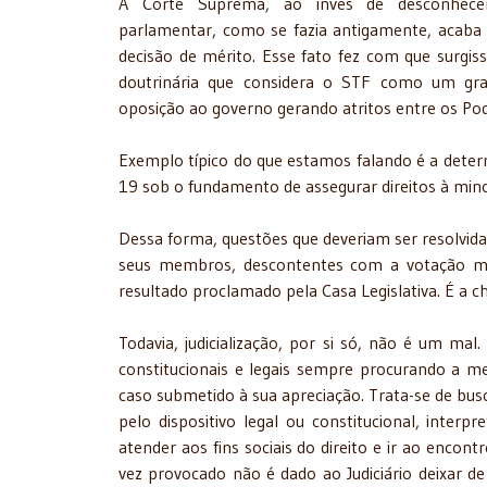
A Corte Suprema, ao invés de desconhece
parlamentar, como se fazia antigamente, acaba
decisão de mérito. Esse fato fez com que surgis
doutrinária que considera o STF como um gra
oposição ao governo gerando atritos entre os Pod
Exemplo típico do que estamos falando é a deter
19 sob o fundamento de assegurar direitos à min
Dessa forma, questões que deveriam ser resolvida
seus membros, descontentes com a votação maj
resultado proclamado pela Casa Legislativa. É a ch
Todavia, judicialização, por si só, não é um ma
constitucionais e legais sempre procurando a me
caso submetido à sua apreciação. Trata-se de bus
pelo dispositivo legal ou constitucional, inter
atender aos fins sociais do direito e ir ao enc
vez provocado não é dado ao Judiciário deixar d