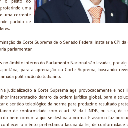
r o pleito do
 proferindo uma
se uma corrente
nde partido de
eres.
minação da Corte Suprema de o Senado Federal instalar a CPI da 
oria parlamentar.
s no âmbito interno do Parlamento Nacional são levadas, por alg
oritária, para a apreciação da Corte Suprema, buscando reve
amada politização do Judiciário.
l. Na judicialização a Corte Suprema age provocadamente e nos l
lhor interpretação dentro da ordem jurídica global, para a solu
car o sentido teleológico da norma para produzir o resultado pret
pretando de conformidade com o art. 5º da LINDB, ou seja, de s
ontro do bem comum a que se destina a norma. E assim o faz porq
e conhecer o mérito pretextando lacuna da lei, de conformidade