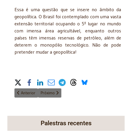
Essa é uma questão que se insere no âmbito da
geopolítica. O Brasil foi contemplado com uma vasta
extensão territorial ocupando o 5º lugar no mundo
com imensa área agricultável, enquanto outros
países têm imensas reservas de petróleo, além de
deterem o monopólio tecnológico. Não de pode
pretender mudar a geopolítica!
Share on Social Media
Artigo anterior: Dr. Adib Jatene: saudades!
Próximo artigo: CONTRARREFORMA TRIBUTÁRIA*
Anterior
Próximo
Palestras recentes