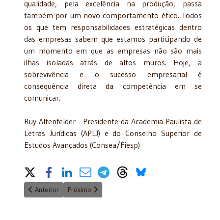
qualidade, pela excelência na produção, passa
também por um novo comportamento ético. Todos
os que tem responsabilidades estratégicas dentro
das empresas sabem que estamos participando de
um momento em que as empresas não são mais
ilhas isoladas atrás de altos muros. Hoje, a
sobrevivência e o sucesso empresarial é
consequência direta da competência em se
comunicar.
Ruy Altenfelder - Presidente da Academia Paulista de
Letras Jurídicas (APLJ) e do Conselho Superior de
Estudos Avançados (Consea/Fiesp)
Share on Social Media
Artigo anterior: O Pacto de Moncloa e o projeto Brasil 2019
Próximo artigo: Poder Tributário
Anterior
Próximo