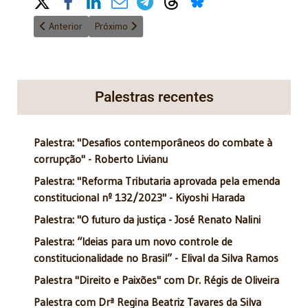
Share on Social Media
Artigo anterior: Oportunidades do protecionismo de Trump
Próximo artigo: O princípio da desigualdade
Anterior
Próximo
Palestras recentes
Palestra: "Desafios contemporâneos do combate à
corrupção" - Roberto Livianu
Palestra: "Reforma Tributaria aprovada pela emenda
constitucional nº 132/2023" - Kiyoshi Harada
Palestra: "O futuro da justiça - José Renato Nalini
Palestra: “Ideias para um novo controle de
constitucionalidade no Brasil” - Elival da Silva Ramos
Palestra "Direito e Paixões" com Dr. Régis de Oliveira
Palestra com Drª Regina Beatriz Tavares da Silva