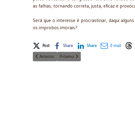
as falhas, tornando correta, justa, eficaz e prov
Será que o interesse é procrastinar, daqui algu
os improbos imorais?
Share on Social Media
Post
Share
Share
E-mail
Artigo anterior: COMPETÊNCIAS MILITARES - HOMICÍDI
Próximo artigo: É tempo de ousar
Anterior
Próximo