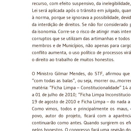
recurso, com efeito suspensivo, da inelegibilidad
Lei será aplicada após o trânsito em julgado, qu
à norma, porque se ignorava a possibilidade, devi
da interdição de direitos. Se não for considerado
da isonomia. Corre-se o risco de atingir mais in
corruptos que se utilizam das artimanhas e todos 
membros e de Municípios, não apenas para cargos
conflito aumenta, o uso político de processos virá
o direito ao trabalho de muitos honestos.
O Ministro Gilmar Mendes, do STF, afirmou que
“com todas as balas”, ou seja, morrer ou...morrer
matéria: “Ficha Limpa – Constitucionalidade” 14 
a 01 de julho de 2010; “Ficha Limpa Inconstituci
19 de agosto de 2010 e Ficha Limpa – do nada a
Como vimos, todos e principalmente os maus,
povo, autor do projeto, ficará com a aparênc
continuarão como antes. Quando surgirem os ef
pelos honestos. O congresso fará uma revisão do t