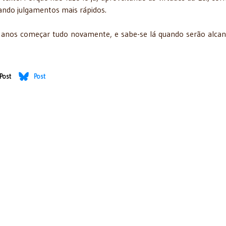
ocando julgamentos mais rápidos.
ns anos começar tudo novamente, e sabe-se lá quando serão alca
Post
Post
O DOLOSO MILITAR CONTRA CIVIL LEI 13.491/17 – CONSTITUCIONALIDADE (P