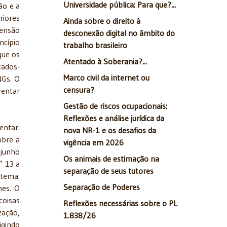
Universidade pública: Para que?...
ão e a
riores
Ainda sobre o direito à
pensão
desconexão digital no âmbito do
ncípio
trabalho brasileiro
que os
Atentado à Soberania?...
tados-
Marco civil da internet ou
NGs. O
censura?
rentar
Gestão de riscos ocupacionais:
Reflexões e análise jurídica da
entar:
nova NR-1 e os desafios da
obre a
vigência em 2026
 junho
Os animais de estimação na
” 13 a
separação de seus tutores
 tema.
Separação de Poderes
nes. O
coisas
Reflexões necessárias sobre o PL
zação,
1.838/26
igindo