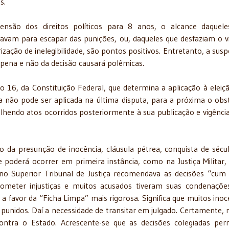
s.
ensão dos direitos políticos para 8 anos, o alcance daquel
iavam para escapar das punições, ou, daqueles que desfaziam o v
rização de inelegibilidade, são pontos positivos. Entretanto, a sus
a pena e não da decisão causará polêmicas.
 16, da Constituição Federal, que determina a aplicação à eleiç
a não pode ser aplicada na última disputa, para a próxima o obs
colhendo atos ocorridos posteriormente à sua publicação e vigênci
 da presunção de inocência, cláusula pétrea, conquista de sécu
poderá ocorrer em primeira instância, como na Justiça Militar,
 no Superior Tribunal de Justiça recomendava as decisões “cum
ometer injustiças e muitos acusados tiveram suas condenaçõe
a favor da “Ficha Limpa” mais rigorosa. Significa que muitos inoc
punidos. Daí a necessidade de transitar em julgado. Certamente, 
ontra o Estado. Acrescente-se que as decisões colegiadas pe