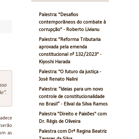
Palestra: "Desafios
contemporâneos do combate à
corrupção" - Roberto Livianu
Palestra: "Reforma Tributaria
aprovada pela emenda
constitucional nº 132/2023" -
Kiyoshi Harada
Palestra: "O futuro da justiça -
José Renato Nalini
sso
Palestra: “Ideias para um novo
o”.
controle de constitucionalidade
no Brasil” - Elival da Silva Ramos
Palestra "Direito e Paixões" com
padece
Dr. Régis de Oliveira
 serão
Palestra com Drª Regina Beatriz
com as
Tavares da Silva