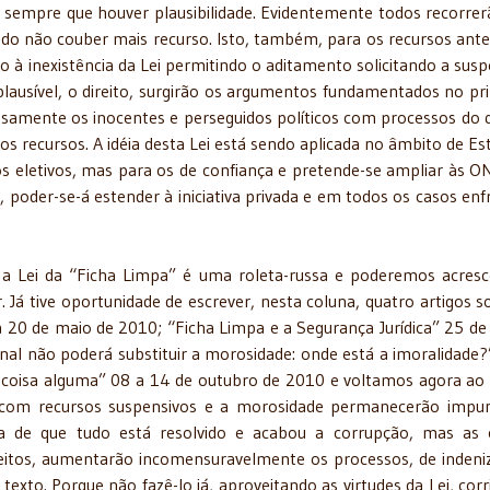
e, sempre que houver plausibilidade. Evidentemente todos recorrer
ando não couber mais recurso. Isto, também, para os recursos ante
do à inexistência da Lei permitindo o aditamento solicitando a sus
 plausível, o direito, surgirão os argumentos fundamentados no pri
tensamente os inocentes e perseguidos políticos com processos do 
os recursos. A idéia desta Lei está sendo aplicada no âmbito de Es
 eletivos, mas para os de confiança e pretende-se ampliar às O
, poder-se-á estender à iniciativa privada e em todos os casos enf
 a Lei da “Ficha Limpa” é uma roleta-russa e poderemos acresc
. Já tive oportunidade de escrever, nesta coluna, quatro artigos s
a 20 de maio de 2010; “Ficha Limpa e a Segurança Jurídica” 25 de
onal não poderá substituir a morosidade: onde está a imoralidade?
 coisa alguma” 08 a 14 de outubro de 2010 e voltamos agora ao
 com recursos suspensivos e a morosidade permanecerão impu
ia de que tudo está resolvido e acabou a corrupção, mas as 
eitos, aumentarão incomensuravelmente os processos, de indeni
exto. Porque não fazê-lo já, aproveitando as virtudes da Lei, corr