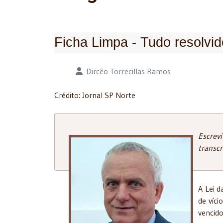
Ficha Limpa - Tudo resolvi
Detalhes
Dircêo Torrecillas Ramos
Crédito: Jornal SP Norte
Escrev
transcr
A Lei d
de víci
vencid