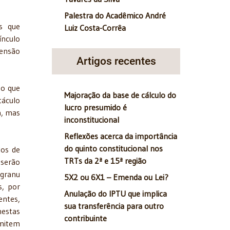
Palestra do Acadêmico André
es que
Luiz Costa-Corrêa
ínculo
pensão
Artigos recentes
ão que
Majoração da base de cálculo do
táculo
lucro presumido é
a, mas
inconstitucional
Reflexões acerca da importância
do quinto constitucional nos
los de
TRTs da 2ª e 15ª região
 serão
 granu
5X2 ou 6X1 – Emenda ou Lei?
s, por
Anulação do IPTU que implica
entes,
sua transferência para outro
nestas
contribuinte
rmitem