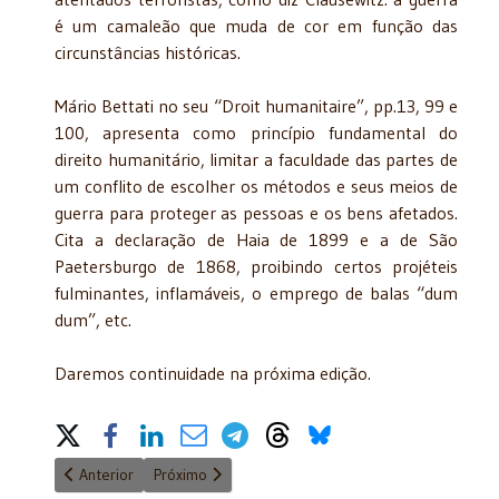
é um camaleão que muda de cor em função das
circunstâncias históricas.
Mário Bettati no seu “Droit humanitaire”, pp.13, 99 e
100, apresenta como princípio fundamental do
direito humanitário, limitar a faculdade das partes de
um conflito de escolher os métodos e seus meios de
guerra para proteger as pessoas e os bens afetados.
Cita a declaração de Haia de 1899 e a de São
Paetersburgo de 1868, proibindo certos projéteis
fulminantes, inflamáveis, o emprego de balas “dum
dum”, etc.
Daremos continuidade na próxima edição.
Share on Social Media
Artigo anterior: Parlamentarismo: realidade ou utopia?
Próximo artigo: “25 Anos do Plano Real: O Direito
Anterior
Próximo