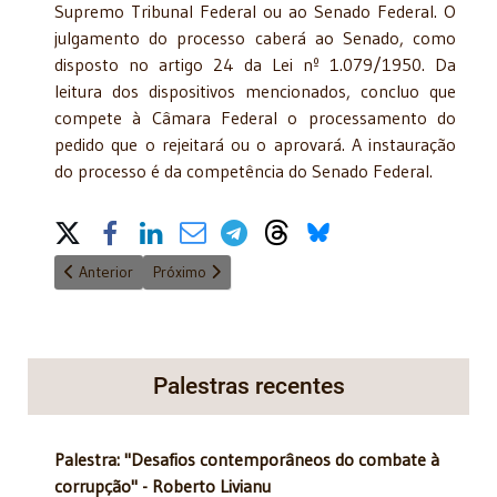
Supremo Tribunal Federal ou ao Senado Federal. O
julgamento do processo caberá ao Senado, como
disposto no artigo 24 da Lei nº 1.079/1950. Da
leitura dos dispositivos mencionados, concluo que
compete à Câmara Federal o processamento do
pedido que o rejeitará ou o aprovará. A instauração
do processo é da competência do Senado Federal.
Share on Social Media
Artigo anterior: Lula ministro, para quê? - 18/3/2016
Próximo artigo: Prisão antecipada, erro judiciário à
Anterior
Próximo
Palestras recentes
Palestra: "Desafios contemporâneos do combate à
corrupção" - Roberto Livianu