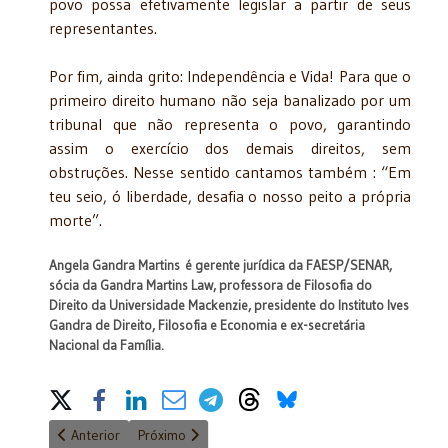
povo possa efetivamente legislar a partir de seus
representantes.
Por fim, ainda grito: Independência e Vida! Para que o
primeiro direito humano não seja banalizado por um
tribunal que não representa o povo, garantindo
assim o exercício dos demais direitos, sem
obstruções. Nesse sentido cantamos também : “Em
teu seio, ó liberdade, desafia o nosso peito a própria
morte”.
Angela Gandra Martins
é gerente jurídica da FAESP/SENAR,
sócia da Gandra Martins Law, professora de Filosofia do
Direito da Universidade Mackenzie, presidente do Instituto Ives
Gandra de Direito, Filosofia e Economia e ex-secretária
Nacional da Família.
Share on Social Media
Artigo anterior: Ofício s/n - Análise crítica da reforma tributári
Próximo artigo: Relativismo e Democracia
Anterior
Próximo