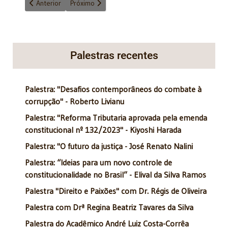
Artigo anterior: O Sínodo da Amazônia: Uma reflexão
Próximo artigo: Incentivo ao conhecimento
Anterior
Próximo
Palestras recentes
Palestra: "Desafios contemporâneos do combate à
corrupção" - Roberto Livianu
Palestra: "Reforma Tributaria aprovada pela emenda
constitucional nº 132/2023" - Kiyoshi Harada
Palestra: "O futuro da justiça - José Renato Nalini
Palestra: “Ideias para um novo controle de
constitucionalidade no Brasil” - Elival da Silva Ramos
Palestra "Direito e Paixões" com Dr. Régis de Oliveira
Palestra com Drª Regina Beatriz Tavares da Silva
Palestra do Acadêmico André Luiz Costa-Corrêa