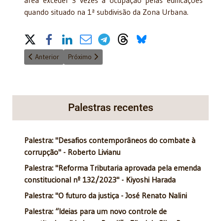
quando situado na 1ª subdivisão da Zona Urbana.
Share on Social Media
Artigo anterior: Impedimentos e suspeições
Próximo artigo: Estado democrático de Direito
Anterior
Próximo
Palestras recentes
Palestra: "Desafios contemporâneos do combate à
corrupção" - Roberto Livianu
Palestra: "Reforma Tributaria aprovada pela emenda
constitucional nº 132/2023" - Kiyoshi Harada
Palestra: "O futuro da justiça - José Renato Nalini
Palestra: “Ideias para um novo controle de