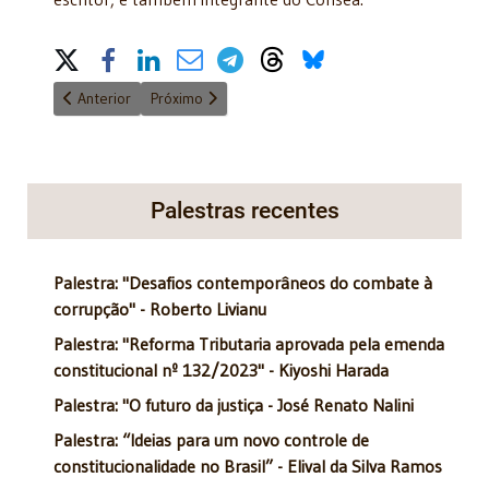
Share on Social Media
Artigo anterior: Racionalidade jurídica à moda da casa
Próximo artigo: Brasil: o país do ‘ménage à trois’
Anterior
Próximo
Palestras recentes
Palestra: "Desafios contemporâneos do combate à
corrupção" - Roberto Livianu
Palestra: "Reforma Tributaria aprovada pela emenda
constitucional nº 132/2023" - Kiyoshi Harada
Palestra: "O futuro da justiça - José Renato Nalini
Palestra: “Ideias para um novo controle de
constitucionalidade no Brasil” - Elival da Silva Ramos