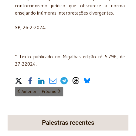
contorcionismo jurídico que obscurece a norma
ensejando inúmeras interpretações divergentes.
SP, 26-2-2024.
* Texto publicado no Migalhas edição nº 5.796, de
27-22024.
Share on Social Media
Artigo anterior: Aumento do IPTU por Decreto*
Próximo artigo: Só 8% dos paulistanos são contra 
Anterior
Próximo
Palestras recentes