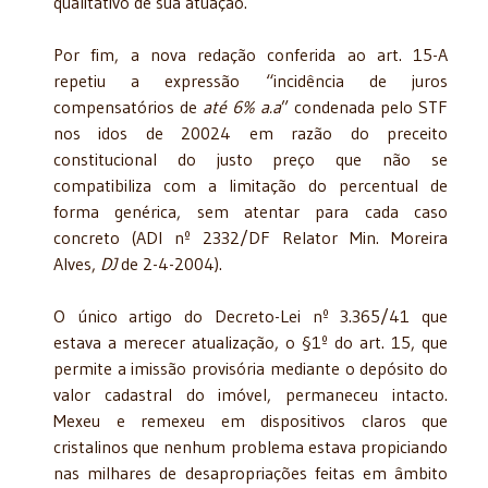
qualitativo de sua atuação.
Por fim, a nova redação conferida ao art. 15-A
repetiu a expressão “incidência de juros
compensatórios de
até 6% a.a
” condenada pelo STF
nos idos de 20024 em razão do preceito
constitucional do justo preço que não se
compatibiliza com a limitação do percentual de
forma genérica, sem atentar para cada caso
concreto (ADI nº 2332/DF Relator Min. Moreira
Alves,
DJ
de 2-4-2004).
O único artigo do Decreto-Lei nº 3.365/41 que
estava a merecer atualização, o §1º do art. 15, que
permite a imissão provisória mediante o depósito do
valor cadastral do imóvel, permaneceu intacto.
Mexeu e remexeu em dispositivos claros que
cristalinos que nenhum problema estava propiciando
nas milhares de desapropriações feitas em âmbito