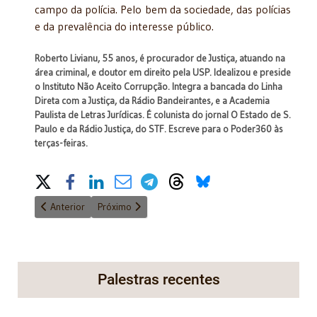
campo da polícia. Pelo bem da sociedade, das polícias
e da prevalência do interesse público.
Roberto Livianu, 55 anos, é procurador de Justiça, atuando na
área criminal, e doutor em direito pela USP. Idealizou e preside
o Instituto Não Aceito Corrupção. Integra a bancada do Linha
Direta com a Justiça, da Rádio Bandeirantes, e a Academia
Paulista de Letras Jurídicas. É colunista do jornal O Estado de S.
Paulo e da Rádio Justiça, do STF. Escreve para o Poder360 às
terças-feiras.
Share on Social Media
Artigo anterior: Lei básica de desapropriação vítima de fúria legi
Próximo artigo: A importância da Constituição
Anterior
Próximo
Palestras recentes