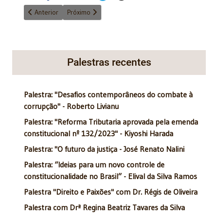
Artigo anterior: Princípios constitucionais: moralidade
Próximo artigo: Reforma tributária em poucas palav
Anterior
Próximo
Palestras recentes
Palestra: "Desafios contemporâneos do combate à
corrupção" - Roberto Livianu
Palestra: "Reforma Tributaria aprovada pela emenda
constitucional nº 132/2023" - Kiyoshi Harada
Palestra: "O futuro da justiça - José Renato Nalini
Palestra: “Ideias para um novo controle de
constitucionalidade no Brasil” - Elival da Silva Ramos
Palestra "Direito e Paixões" com Dr. Régis de Oliveira
Palestra com Drª Regina Beatriz Tavares da Silva