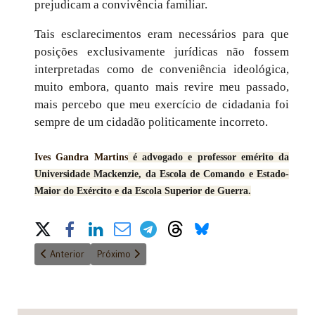
prejudicam a convivência familiar.
Tais esclarecimentos eram necessários para que
posições exclusivamente jurídicas não fossem
interpretadas como de conveniência ideológica,
muito embora, quanto mais revire meu passado,
mais percebo que meu exercício de cidadania foi
sempre de um cidadão politicamente incorreto.
Ives Gandra Martins
é advogado e professor emérito da
Universidade Mackenzie, da Escola de Comando e Estado-
Maior do Exército e da Escola Superior de Guerra.
Share on Social Media
Artigo anterior: A liberdade testamentária de quem vive em uni
Próximo artigo: Harmonia e independência dos po
Anterior
Próximo