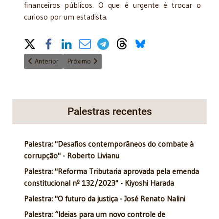
financeiros públicos. O que é urgente é trocar o
curioso por um estadista.
Share on Social Media
Artigo anterior: "Remédios da Alma" - 15/10/2015
Próximo artigo: "Academia Mackenzista de Letras"
Anterior
Próximo
Palestras recentes
Palestra: "Desafios contemporâneos do combate à
corrupção" - Roberto Livianu
Palestra: "Reforma Tributaria aprovada pela emenda
constitucional nº 132/2023" - Kiyoshi Harada
Palestra: "O futuro da justiça - José Renato Nalini
Palestra: “Ideias para um novo controle de