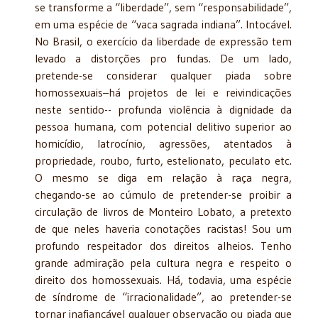
se transforme a “liberdade”, sem “responsabilidade”,
em uma espécie de “vaca sagrada indiana”. Intocável.
No Brasil, o exercício da liberdade de expressão tem
levado a distorções pro fundas. De um lado,
pretende-se considerar qualquer piada sobre
homossexuais–há projetos de lei e reivindicações
neste sentido-- profunda violência à dignidade da
pessoa humana, com potencial delitivo superior ao
homicídio, latrocínio, agressões, atentados à
propriedade, roubo, furto, estelionato, peculato etc.
O mesmo se diga em relação à raça negra,
chegando-se ao cúmulo de pretender-se proibir a
circulação de livros de Monteiro Lobato, a pretexto
de que neles haveria conotações racistas! Sou um
profundo respeitador dos direitos alheios. Tenho
grande admiração pela cultura negra e respeito o
direito dos homossexuais. Há, todavia, uma espécie
de síndrome de “irracionalidade”, ao pretender-se
tornar inafiançável qualquer observação ou piada que