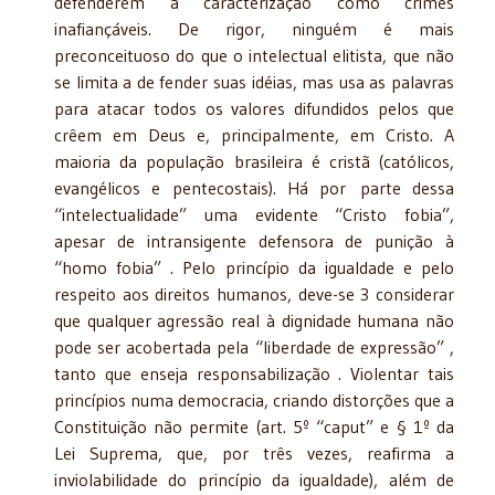
defenderem a caracterização como crimes
inafiançáveis. De rigor, ninguém é mais
preconceituoso do que o intelectual elitista, que não
se limita a de fender suas idéias, mas usa as palavras
para atacar todos os valores difundidos pelos que
crêem em Deus e, principalmente, em Cristo. A
maioria da população brasileira é cristã (católicos,
evangélicos e pentecostais). Há por parte dessa
“intelectualidade” uma evidente “Cristo fobia”,
apesar de intransigente defensora de punição à
“homo fobia” . Pelo princípio da igualdade e pelo
respeito aos direitos humanos, deve-se 3 considerar
que qualquer agressão real à dignidade humana não
pode ser acobertada pela “liberdade de expressão” ,
tanto que enseja responsabilização . Violentar tais
princípios numa democracia, criando distorções que a
Constituição não permite (art. 5º “caput” e § 1º da
Lei Suprema, que, por três vezes, reafirma a
inviolabilidade do princípio da igualdade), além de