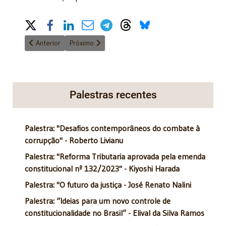
Share on Social Media
Artigo anterior: "Existe um direito contábil?" - 4/2/2015
Próximo artigo: "Liberdade de imprensa em perigo
Anterior
Próximo
Palestras recentes
Palestra: "Desafios contemporâneos do combate à
corrupção" - Roberto Livianu
Palestra: "Reforma Tributaria aprovada pela emenda
constitucional nº 132/2023" - Kiyoshi Harada
Palestra: "O futuro da justiça - José Renato Nalini
Palestra: “Ideias para um novo controle de
constitucionalidade no Brasil” - Elival da Silva Ramos