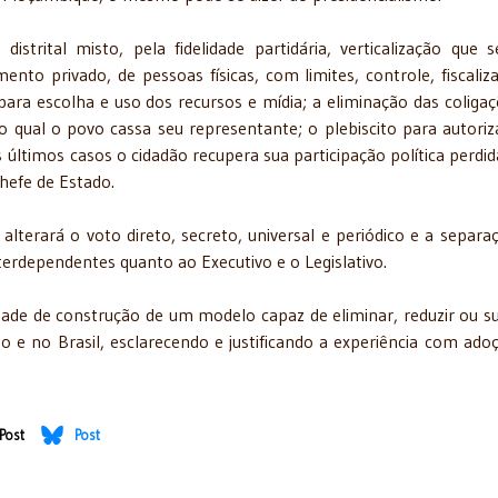
trital misto, pela fidelidade partidária, verticalização que s
ento privado, de pessoas físicas, com limites, controle, fiscaliz
ara escolha e uso dos recursos e mídia; a eliminação das coligaç
elo qual o povo cassa seu representante; o plebiscito para autoriz
últimos casos o cidadão recupera sua participação política perdid
Chefe de Estado.
alterará o voto direto, secreto, universal e periódico e a separa
terdependentes quanto ao Executivo e o Legislativo.
ade de construção de um modelo capaz de eliminar, reduzir ou s
 e no Brasil, esclarecendo e justificando a experiência com ado
.
Post
Post
rincadeiras - 3/8/2016