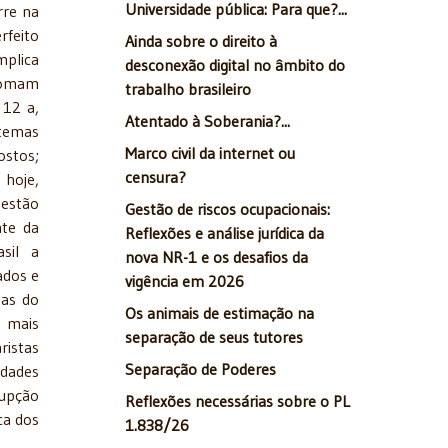
Universidade pública: Para que?...
rre na
rfeito
Ainda sobre o direito à
mplica
desconexão digital no âmbito do
 tomam
trabalho brasileiro
 12 a,
Atentado à Soberania?...
stemas
Marco civil da internet ou
ostos;
censura?
 hoje,
 estão
Gestão de riscos ocupacionais:
nte da
Reflexões e análise jurídica da
sil a
nova NR-1 e os desafios da
ados e
vigência em 2026
sas do
Os animais de estimação na
 mais
separação de seus tutores
ristas
Separação de Poderes
idades
rupção
Reflexões necessárias sobre o PL
ca dos
1.838/26