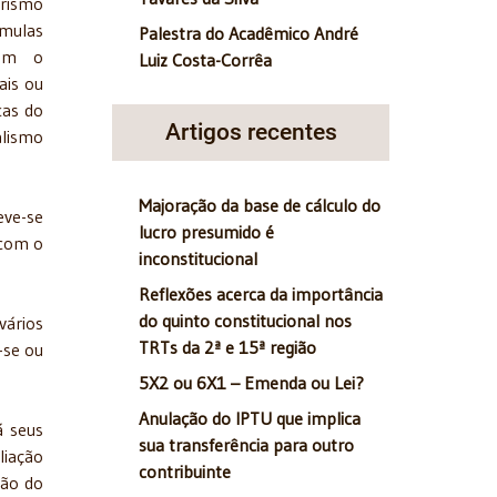
arismo
rmulas
Palestra do Acadêmico André
Com o
Luiz Costa-Corrêa
ais ou
cas do
Artigos recentes
lismo
Majoração da base de cálculo do
eve-se
lucro presumido é
 com o
inconstitucional
Reflexões acerca da importância
do quinto constitucional nos
vários
TRTs da 2ª e 15ª região
-se ou
5X2 ou 6X1 – Emenda ou Lei?
Anulação do IPTU que implica
á seus
sua transferência para outro
liação
contribuinte
ção do