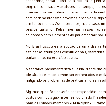
econômica, social – inclusa a cultural e jurí
original com suas vicissitudes no tempo, no e
diversas, novas, denominadas neoparlament
semiparlamentarismo devemos observar o signi
um tanto menos. Assim teremos, neste caso, um
presidencialismo. Pelas mesmas razões apres
adicionado com elementos do parlamentarismo. E
No Brasil discute-se a adoção de uma das vert
estudar as atribuições constitucionais, oferecida
parlamento, no exercício destas.
A tentativa parlamentarista é válida, diante das c
obstáculos e mitos devem ser enfrentados e escl
mitigando os problemas de práticas alhures, resul
Algumas questões deverão ser respondidas: com
custos com dois gabinetes, sendo um do Presiden
para os Estados-membros e Municípios?; lutamos 