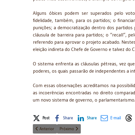
Alguns óbices podem ser superados pelo voto dis
fidelidade, também, para os partidos; o financiam
punições; a democratização dentro dos partidos p
cláusula de barreira para partidos; o “recall”, p
referendo para aprovar o projeto acabado. Nestes 
eleição indireta do Chefe de Governo e talvez do 
O sistema enfrenta as cláusulas pétreas, vez que 
poderes, os quais passarão de independentes a in
Com essas observações acreditamos na possibilid
as incoerências encontradas no direito comparado
um novo sistema de governo, o parlamentarismo
Share on Social Media
Post
Share
Share
E-mail
Artigo anterior: A democracia - 9/8/2016
Próximo artigo: Prefeito Haddad e suas b
Anterior
Próximo