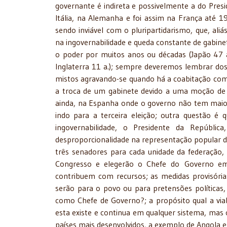
governante é indireta e possivelmente a do Pr
Itália, na Alemanha e foi assim na França até 19
sendo inviável com o pluripartidarismo, que, ali
na ingovernabilidade e queda constante de gabine
o poder por muitos anos ou décadas (Japão 47 a,
Inglaterra 11 a.); sempre deveremos lembrar dos
mistos agravando-se quando há a coabitação com 
a troca de um gabinete devido a uma moção de c
ainda, na Espanha onde o governo não tem maiori
indo para a terceira eleição; outra questão é
ingovernabilidade, o Presidente da Repúbli
desproporcionalidade na representação popular
três senadores para cada unidade da federação,
Congresso e elegerão o Chefe do Governo em 
contribuem com recursos; as medidas provisórias
serão para o povo ou para pretensões políticas
como Chefe de Governo?; a propósito qual a viabi
esta existe e continua em qualquer sistema, mas 
países mais desenvolvidos, a exemplo de Angola 