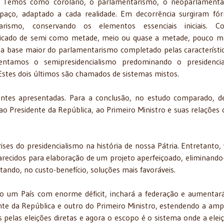
dica. Temos como corolário, o parlamentarismo, o neoparlament
spaço, adaptado a cada realidade. Em decorrência surgiram fó
arismo, conservando os elementos essenciais iniciais. 
ficado de semi como metade, meio ou quase a metade, pouco m
a base maior do parlamentarismo completado pelas característi
entamos o semipresidencialismo predominando o presidencia
stes dois últimos são chamados de sistemas mistos.
entes apresentadas. Para a conclusão, no estudo comparado, d
s ao Presidente da República, ao Primeiro Ministro e suas relações
rises do presidencialismo na história de nossa Pátria. Entretanto, 
arecidos para elaboração de um projeto aperfeiçoado, eliminando
tando, no custo-benefício, soluções mais favoráveis.
o um País com enorme déficit, inchará a federação e aumentar
te da República e outro do Primeiro Ministro, estendendo a amp
pelas eleições diretas e agora o escopo é o sistema onde a elei