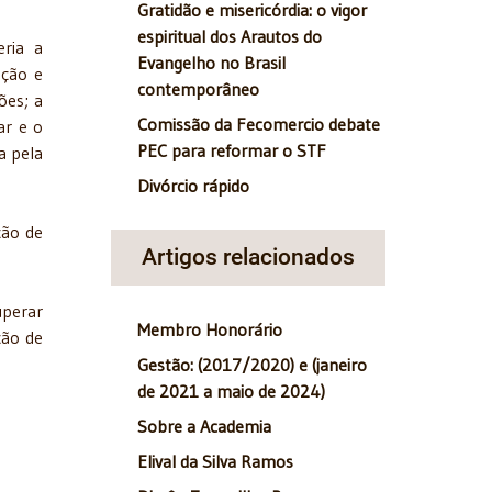
Gratidão e misericórdia: o vigor
espiritual dos Arautos do
eria a
Evangelho no Brasil
ação e
contemporâneo
ões; a
Comissão da Fecomercio debate
ar e o
PEC para reformar o STF
a pela
Divórcio rápido
ção de
Artigos relacionados
uperar
Membro Honorário
ção de
Gestão: (2017/2020) e (janeiro
de 2021 a maio de 2024)
Sobre a Academia
Elival da Silva Ramos