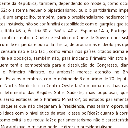
esidente da República, também, dependendo do modelo, como oco
62; o sistema requer o bipartidarismo, ou o bipartidarismo impe
ás, é um empecilho, também, para o presidencialismo hodierno; i
tes instáveis; não se confundirá estabilidade com oligarquias que
 Itália 46 a, Áustria 30 a, Suécia 40 a, Espanha 14 a, Portugal
 conflitos entre o Chefe de Estado e o Chefe de Governo nos si
um de esquerda e outro da direita, de programas e ideologias op
ensura não é tão fácil, como vimos nos países citados acima e
a e a oposição, também não, para indicar o Primeiro Ministro e
 quem terá a competência para a dissolução do Congresso, dia
ca, o Primeiro Ministro, ou ambos?; merece atenção no Bra
 dos Estados-membros, com o mínimo de 8 e máximo de 70 deput
 o Norte, Nordeste e o Centro Oeste farão maioria nas duas ca
detrimento das Regiões Sul e Sudeste, mais populosas, que
 serão editadas pelo Primeiro Ministro?; os estudos parlamenta
, daqueles que não chegariam à Presidência, mas teriam oportun
lidade com o nível ético da atual classe política?; quanto à cor
como evitá-la ou reduzi-la?; o parlamentarismo não é característi
e Moçambique, o mesmo pode-se dizer do presidencialismo.