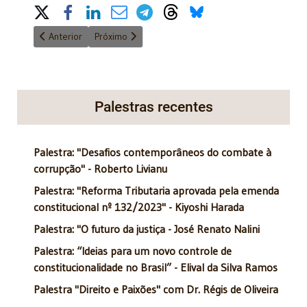
Share on Social Media
Artigo anterior: Parlamentarismo possibilidade ou utopia 5/8/2
Próximo artigo: O PT e as olimpíadas do Rio de Ja
Anterior
Próximo
Palestras recentes
Palestra: "Desafios contemporâneos do combate à
corrupção" - Roberto Livianu
Palestra: "Reforma Tributaria aprovada pela emenda
constitucional nº 132/2023" - Kiyoshi Harada
Palestra: "O futuro da justiça - José Renato Nalini
Palestra: “Ideias para um novo controle de
constitucionalidade no Brasil” - Elival da Silva Ramos
Palestra "Direito e Paixões" com Dr. Régis de Oliveira