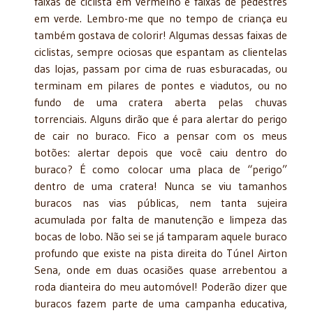
faixas de ciclista em vermelho e faixas de pedestres
em verde. Lembro-me que no tempo de criança eu
também gostava de colorir! Algumas dessas faixas de
ciclistas, sempre ociosas que espantam as clientelas
das lojas, passam por cima de ruas esburacadas, ou
terminam em pilares de pontes e viadutos, ou no
fundo de uma cratera aberta pelas chuvas
torrenciais. Alguns dirão que é para alertar do perigo
de cair no buraco. Fico a pensar com os meus
botões: alertar depois que você caiu dentro do
buraco? É como
colocar uma placa de “perigo”
dentro de uma cratera! Nunca se viu tamanhos
buracos nas vias públicas, nem tanta sujeira
acumulada por falta de manutenção e limpeza das
bocas de lobo. Não sei se já tamparam aquele buraco
profundo que existe na pista direita do Túnel Airton
Sena, onde em duas ocasiões quase arrebentou a
roda dianteira do meu automóvel! Poderão dizer que
buracos fazem parte de uma campanha educativa,