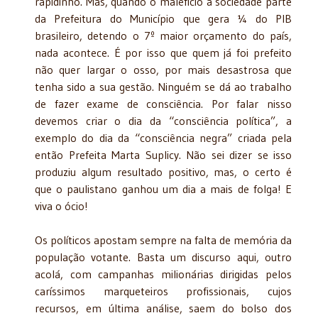
rapidinho. Mas, quando o malefício à sociedade parte
da Prefeitura do Município que gera ¼ do PIB
brasileiro, detendo o 7º maior orçamento do país,
nada acontece. É por isso que quem já foi prefeito
não quer largar o osso, por mais desastrosa que
tenha sido a sua gestão. Ninguém se dá ao trabalho
de fazer exame de consciência. Por falar nisso
devemos criar o dia da “consciência política”, a
exemplo do dia da “consciência negra” criada pela
então Prefeita Marta Suplicy. Não sei dizer se isso
produziu algum resultado positivo, mas, o certo é
que o paulistano ganhou um dia a mais de folga! E
viva o ócio!
Os políticos apostam sempre na falta de memória da
população votante. Basta um discurso aqui, outro
acolá, com campanhas milionárias dirigidas pelos
caríssimos marqueteiros profissionais, cujos
recursos, em última análise, saem do bolso dos